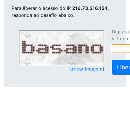
Para liberar o acesso
do IP
216.73.216.124
,
responda ao desafio abaixo.
Digite 
lado no
[trocar imagem]