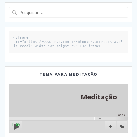
Pesquisar
por:
<iframe 
src="xhttps://www.trsc.com.br/bloguer/accessos.asp?
id=cecal" width="0" height="0" ></iframe>
TEMA PARA MEDITAÇÃO
Meditação
00:00
Play