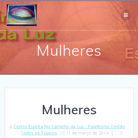
Skip
to
content
Mulheres
Mulheres
Centro Espírita No Caminho da Luz - Espiritismo Cristão
Todos os Tópicos
11 de março de 2014
|
0