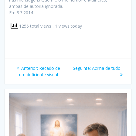
ambas de autoria ignorada.
Em 8.3.2014
1256 total views
, 1 views today
Navegação
Post
Post
Anterior:
Recado de
Seguinte:
Acima de tudo
de
anterior:
seguinte:
um deficiente visual
Post