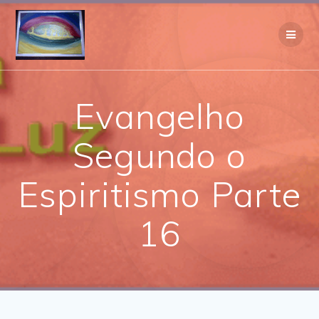
Skip
to
content
Evangelho
Segundo o
Espiritismo Parte
16