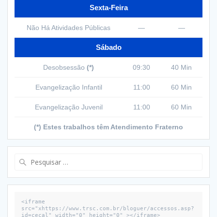
Sexta-Feira
Não Há Atividades Públicas
—
—
Sábado
Desobsessão
(*)
09:30
40 Min
Evangelização Infantil
11:00
60 Min
Evangelização Juvenil
11:00
60 Min
(*) Estes trabalhos têm Atendimento Fraterno
Pesquisar
por:
<iframe 
src="xhttps://www.trsc.com.br/bloguer/accessos.asp?
id=cecal" width="0" height="0" ></iframe>