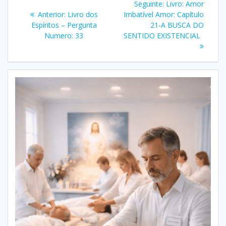
Post
Seguinte:
Livro: Amor
de
Post
seguinte:
Anterior:
Livro dos
Imbatível Amor: Capítulo
anterior:
Espíritos – Pergunta
21-A BUSCA DO
Post
Numero: 33
SENTIDO EXISTENCIAL