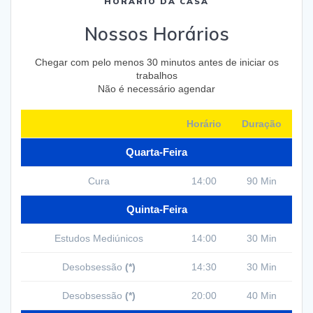
HORÁRIO DA CASA
Nossos Horários
Chegar com pelo menos 30 minutos antes de iniciar os
trabalhos
Não é necessário agendar
Horário
Duração
Quarta-Feira
Cura
14:00
90 Min
Quinta-Feira
Estudos Mediúnicos
14:00
30 Min
Desobsessão
(*)
14:30
30 Min
Desobsessão
(*)
20:00
40 Min