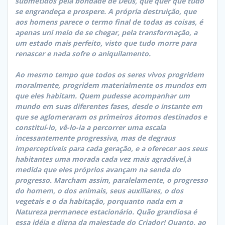
submetidos pela bondade de Deus, que quer que tudo
se engrandeça e prospere. A própria destruição, que
aos homens parece o termo final de todas as coisas, é
apenas uni meio de se chegar, pela transformação, a
um estado mais perfeito, visto que tudo morre para
renascer e nada sofre o aniquilamento.
Ao mesmo tempo que todos os seres vivos progridem
moralmente, progridem materialmente os mundos em
que eles habitam. Quem pudesse acompanhar um
mundo em suas diferentes fases, desde o instante em
que se aglomeraram os primeiros átomos destinados e
constituí-lo, vê-lo-ia a percorrer uma escala
incessantemente progressiva, mas de degraus
imperceptíveis para cada geração, e a oferecer aos seus
habitantes uma morada cada vez mais agradável,à
medida que eles próprios avançam na senda do
progresso. Marcham assim, paralelamente, o progresso
do homem, o dos animais, seus auxiliares, o dos
vegetais e o da habitação, porquanto nada em a
Natureza permanece estacionário. Quão grandiosa é
essa idéia e digna da majestade do Criador! Quanto, ao