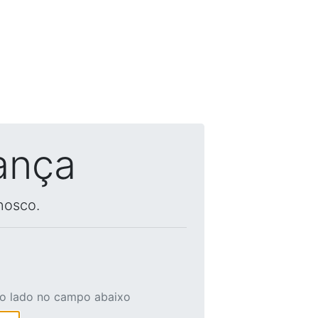
ança
nosco.
ao lado no campo abaixo