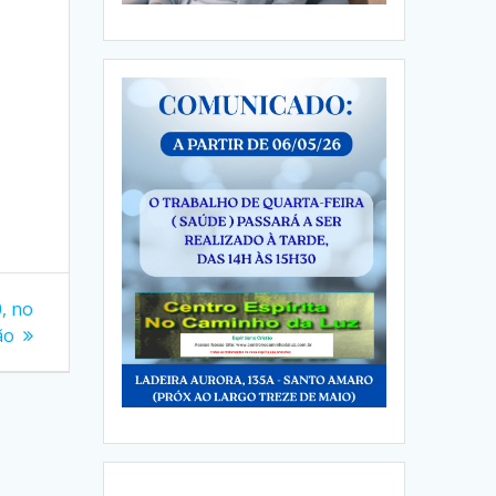
, no
ão