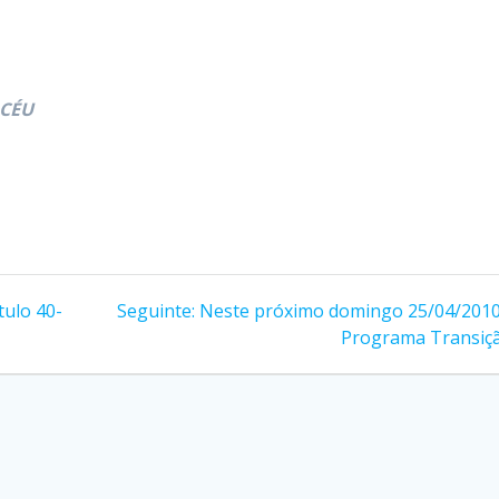
 CÉU
Post
tulo 40-
Seguinte:
Neste próximo domingo 25/04/2010
seguinte:
Programa Transiç