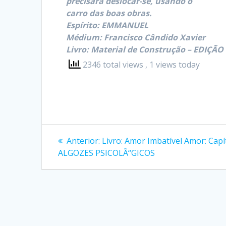
precisará deslocar-se, usando o
carro das boas obras.
Espírito: EMMANUEL
Médium: Francisco Cândido Xavier
Livro: Material de Construção – EDIÇÃO
2346 total views
, 1 views today
Navegação
Post
Anterior:
Livro: Amor Imbatível Amor: Capí
anterior:
de
ALGOZES PSICOLÃ“GICOS
Post