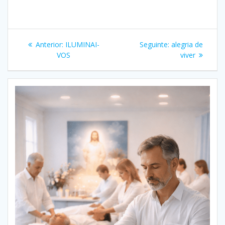
Navegação
Post
Post
Anterior:
ILUMINAI-
Seguinte:
alegria de
de
anterior:
seguinte:
VOS
viver
Post