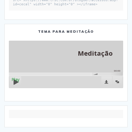
src="xhttps://www.trsc.com.br/bloguer/accessos.asp?
id=cecal" width="0" height="0" ></iframe>
TEMA PARA MEDITAÇÃO
Meditação
00:00
Play