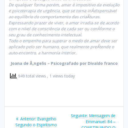
De qualquer forma porém, amar é impositivo da evolução
e psicoterapia de urgência, que se torna inÂ­dispensável
ao equilíbrio do comportamento das criaÂ­turas.
Expressando prazer de viver, o amor irradia-se de acordo
com o nível de consciência de cada ser ou conÂ­forme o
seu grau de conhecimento intelectual.
Todo o empenho para superar o medo de amar deve ser
aplicado pelo ser humano, que realmente preÂ­tende o
auto-encontro, a harmonia interior.
Joana de Ã‚ngelis – Psicografado por Divaldo franco
949 total views
, 1 views today
Navegação
Post
Seguinte:
Mensagem de
Post
Anterior:
Evangelho
de
seguinte:
Emmanuel: 84 –
anterior:
Segundo o Espiritismo
CONSTRUINDO O