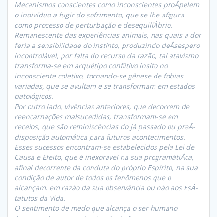
Mecanismos conscientes como inconscientes proÂ­pelem
o indivíduo a fugir do sofrimento, que se lhe afigura
como processo de perturbação e desequilíÂ­brio.
Remanescente das experiências animais, nas quais a dor
feria a sensibilidade do instinto, produzindo deÂ­sespero
incontrolável, por falta do recurso da razão, tal atavismo
transforma-se em arquétipo conflitivo ínsito no
inconsciente coletivo, tornando-se gênese de fobias
variadas, que se avultam e se transformam em estados
patológicos.
Por outro lado, vivências anteriores, que decorrem de
reencarnações malsucedidas, transformam-se em
receios, que são reminiscências do já passado ou preÂ­
disposição automática para futuros acontecimentos.
Esses sucessos encontram-se estabelecidos pela Lei de
Causa e Efeito, que é inexorável na sua programátiÂ­ca,
afinal decorrente da conduta do próprio Espírito, na sua
condição de autor de todos os fenômenos que o
alcançam, em razão da sua observância ou não aos EsÂ­
tatutos da Vida.
O sentimento de medo que alcança o ser humano