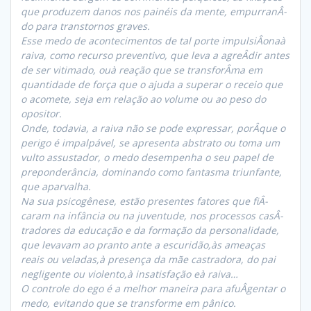
que produzem danos nos painéis da mente, empurranÂ­
do para transtornos graves.
Esse medo de acontecimentos de tal porte impulsiÂ­onaà
raiva, como recurso preventivo, que leva a agreÂ­dir antes
de ser vitimado, ouà reação que se transforÂ­ma em
quantidade de força que o ajuda a superar o receio que
o acomete, seja em relação ao volume ou ao peso do
opositor.
Onde, todavia, a raiva não se pode expressar, porÂ­que o
perigo é impalpável, se apresenta abstrato ou toma um
vulto assustador, o medo desempenha o seu papel de
preponderância, dominando como fantasma triunfante,
que aparvalha.
Na sua psicogênese, estão presentes fatores que fiÂ­
caram na infância ou na juventude, nos processos casÂ­
tradores da educação e da formação da personalidade,
que levavam ao pranto ante a escuridão,às ameaças
reais ou veladas,à presença da mãe castradora, do pai
negligente ou violento,à insatisfação eà raiva…
O controle do ego é a melhor maneira para afuÂ­gentar o
medo, evitando que se transforme em pânico.