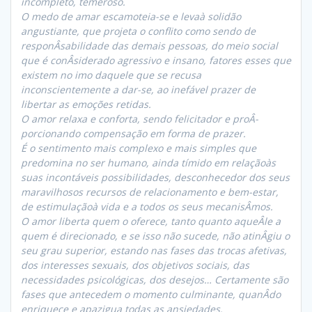
incompleto, temeroso.
O medo de amar escamoteia-se e levaà solidão
angustiante, que projeta o conflito como sendo de
responÂ­sabilidade das demais pessoas, do meio social
que é conÂ­siderado agressivo e insano, fatores esses que
existem no imo daquele que se recusa
inconscientemente a dar-se, ao inefável prazer de
libertar as emoções retidas.
O amor relaxa e conforta, sendo felicitador e proÂ­
porcionando compensação em forma de prazer.
É o sentimento mais complexo e mais simples que
predomina no ser humano, ainda tímido em relaçãoàs
suas incontáveis possibilidades, desconhecedor dos seus
maravilhosos recursos de relacionamento e bem-estar,
de estimulaçãoà vida e a todos os seus mecanisÂ­mos.
O amor liberta quem o oferece, tanto quanto aqueÂ­le a
quem é direcionado, e se isso não sucede, não atinÂ­giu o
seu grau superior, estando nas fases das trocas afetivas,
dos interesses sexuais, dos objetivos sociais, das
necessidades psicológicas, dos desejos… Certamente são
fases que antecedem o momento culminante, quanÂ­do
enriquece e apazigua todas as ansiedades.