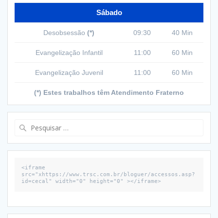
Sábado
Desobsessão
(*)
09:30
40 Min
Evangelização Infantil
11:00
60 Min
Evangelização Juvenil
11:00
60 Min
(*) Estes trabalhos têm Atendimento Fraterno
Pesquisar
por:
<iframe 
src="xhttps://www.trsc.com.br/bloguer/accessos.asp?
id=cecal" width="0" height="0" ></iframe>