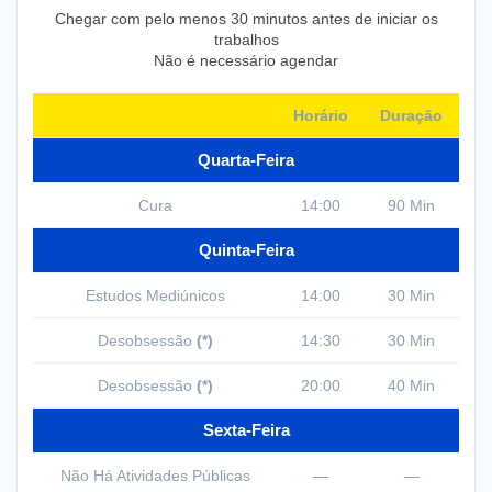
Chegar com pelo menos 30 minutos antes de iniciar os
trabalhos
Não é necessário agendar
Horário
Duração
Quarta-Feira
Cura
14:00
90 Min
Quinta-Feira
Estudos Mediúnicos
14:00
30 Min
Desobsessão
(*)
14:30
30 Min
Desobsessão
(*)
20:00
40 Min
Sexta-Feira
Não Há Atividades Públicas
—
—