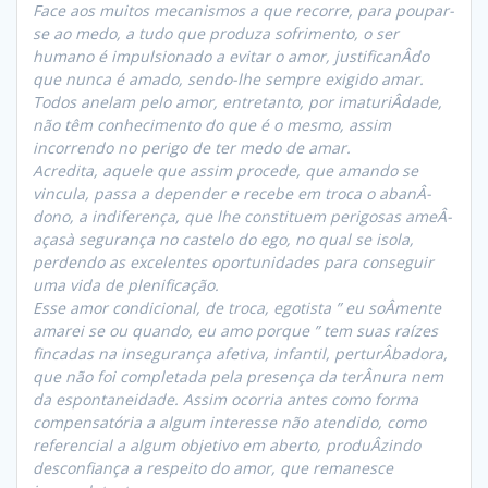
Face aos muitos mecanismos a que recorre, para poupar-
se ao medo, a tudo que produza sofrimento, o ser
humano é impulsionado a evitar o amor, justificanÂ­do
que nunca é amado, sendo-lhe sempre exigido amar.
Todos anelam pelo amor, entretanto, por imaturiÂ­dade,
não têm conhecimento do que é o mesmo, assim
incorrendo no perigo de ter medo de amar.
Acredita, aquele que assim procede, que amando se
vincula, passa a depender e recebe em troca o abanÂ­
dono, a indiferença, que lhe constituem perigosas ameÂ­
açasà segurança no castelo do ego, no qual se isola,
perdendo as excelentes oportunidades para conseguir
uma vida de plenificação.
Esse amor condicional, de troca, egotista ” eu soÂ­mente
amarei se ou quando, eu amo porque ” tem suas raízes
fincadas na insegurança afetiva, infantil, perturÂ­badora,
que não foi completada pela presença da terÂ­nura nem
da espontaneidade. Assim ocorria antes como forma
compensatória a algum interesse não atendido, como
referencial a algum objetivo em aberto, produÂ­zindo
desconfiança a respeito do amor, que remanesce