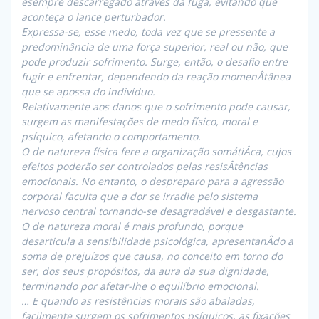
ésempre descarregado através da fuga, evitando que
aconteça o lance perturbador.
Expressa-se, esse medo, toda vez que se pressente a
predominância de uma força superior, real ou não, que
pode produzir sofrimento. Surge, então, o desafio entre
fugir e enfrentar, dependendo da reação momenÂ­tânea
que se apossa do indivíduo.
Relativamente aos danos que o sofrimento pode causar,
surgem as manifestações de medo físico, moral e
psíquico, afetando o comportamento.
O de natureza física fere a organização somátiÂ­ca, cujos
efeitos poderão ser controlados pelas resisÂ­tências
emocionais. No entanto, o despreparo para a agressão
corporal faculta que a dor se irradie pelo sistema
nervoso central tornando-se desagradável e desgastante.
O de natureza moral é mais profundo, porque
desarticula a sensibilidade psicológica, apresentanÂ­do a
soma de prejuízos que causa, no conceito em torno do
ser, dos seus propósitos, da aura da sua dignidade,
terminando por afetar-lhe o equilíbrio emocional.
… E quando as resistências morais são abaladas,
facilmente surgem os sofrimentos psíquicos, as fixações