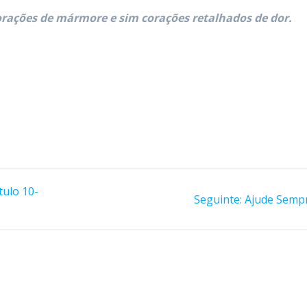
ações de mármore e sim corações retalhados de dor.
tulo 10-
Post
Seguinte:
Ajude Semp
seguinte: