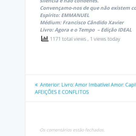
silencia e não condenes.
Convençamo-nos de que não existem cor
Espírito: EMMANUEL
Médium: Francisco Cândido Xavier
Livro: Agora e o Tempo  – Edição IDEAL
1171 total views
, 1 views today
Navegação
Post
Anterior:
Livro: Amor Imbatível Amor: Capí
anterior:
de
AFEIÇÕES E CONFLITOS
Post
Os comentários estão fechados.