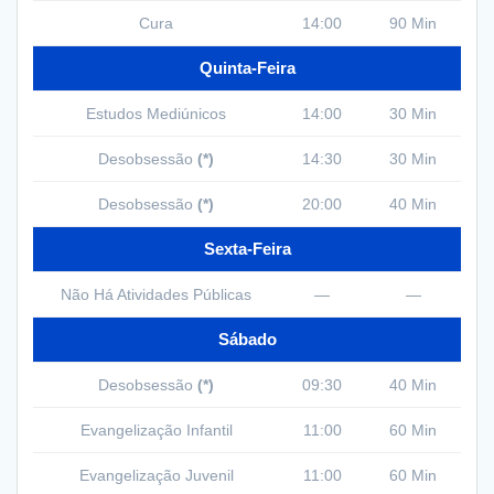
Cura
14:00
90 Min
Quinta-Feira
Estudos Mediúnicos
14:00
30 Min
Desobsessão
(*)
14:30
30 Min
Desobsessão
(*)
20:00
40 Min
Sexta-Feira
Não Há Atividades Públicas
—
—
Sábado
Desobsessão
(*)
09:30
40 Min
Evangelização Infantil
11:00
60 Min
Evangelização Juvenil
11:00
60 Min