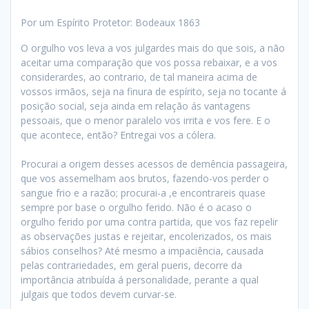
Por um Espírito Protetor: Bodeaux 1863
O orgulho vos leva a vos julgardes mais do que sois, a não
aceitar uma comparação que vos possa rebaixar, e a vos
considerardes, ao contrario, de tal maneira acima de
vossos irmãos, seja na finura de espírito, seja no tocante á
posição social, seja ainda em relação ás vantagens
pessoais, que o menor paralelo vos irrita e vos fere. E o
que acontece, então? Entregai vos a cólera.
Procurai a origem desses acessos de demência passageira,
que vos assemelham aos brutos, fazendo-vos perder o
sangue frio e a razão; procurai-a ,e encontrareis quase
sempre por base o orgulho ferido. Não é o acaso o
orgulho ferido por uma contra partida, que vos faz repelir
as observações justas e rejeitar, encolerizados, os mais
sábios conselhos? Até mesmo a impaciência, causada
pelas contrariedades, em geral pueris, decorre da
importância atribuída á personalidade, perante a qual
julgais que todos devem curvar-se.