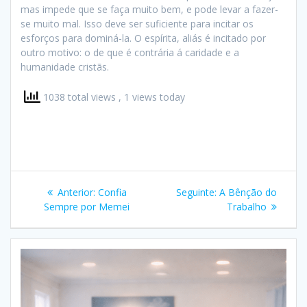
mas impede que se faça muito bem, e pode levar a fazer-
se muito mal. Isso deve ser suficiente para incitar os
esforços para dominá-la. O espírita, aliás é incitado por
outro motivo: o de que é contrária á caridade e a
humanidade cristãs.
1038 total views
, 1 views today
Navegação
Post
Post
Anterior:
Confia
Seguinte:
A Bênção do
de
anterior:
seguinte:
Sempre por Memei
Trabalho
Post