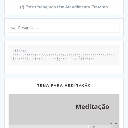
(*) Estes trabalhos têm Atendimento Fraterno
Pesquisar
por:
<iframe 
src="xhttps://www.trsc.com.br/bloguer/accessos.asp?
id=cecal" width="0" height="0" ></iframe>
TEMA PARA MEDITAÇÃO
Meditação
00:00