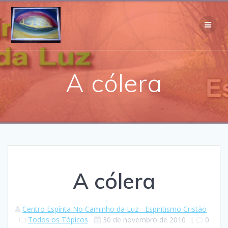
Skip
to
content
A cólera
A cólera
Centro Espírita No Caminho da Luz - Espiritismo Cristão
Todos os Tópicos
30 de novembro de 2010
|
0