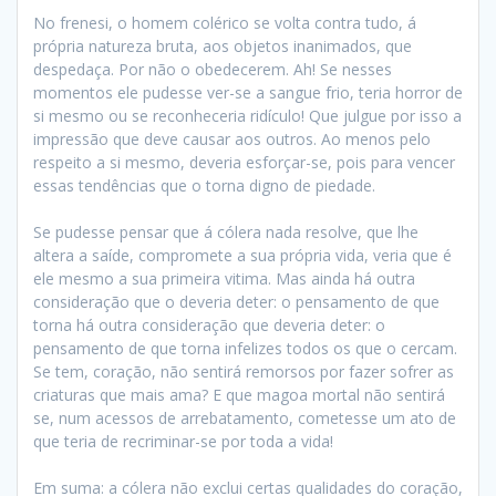
No frenesi, o homem colérico se volta contra tudo, á
própria natureza bruta, aos objetos inanimados, que
despedaça. Por não o obedecerem. Ah! Se nesses
momentos ele pudesse ver-se a sangue frio, teria horror de
si mesmo ou se reconheceria ridículo! Que julgue por isso a
impressão que deve causar aos outros. Ao menos pelo
respeito a si mesmo, deveria esforçar-se, pois para vencer
essas tendências que o torna digno de piedade.
Se pudesse pensar que á cólera nada resolve, que lhe
altera a saíde, compromete a sua própria vida, veria que é
ele mesmo a sua primeira vitima. Mas ainda há outra
consideração que o deveria deter: o pensamento de que
torna há outra consideração que deveria deter: o
pensamento de que torna infelizes todos os que o cercam.
Se tem, coração, não sentirá remorsos por fazer sofrer as
criaturas que mais ama? E que magoa mortal não sentirá
se, num acessos de arrebatamento, cometesse um ato de
que teria de recriminar-se por toda a vida!
Em suma: a cólera não exclui certas qualidades do coração,