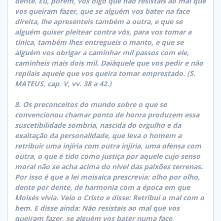
dente. Eu, porém, vos digo que não resistais ao mal que
vos queiram fazer, que se alguém vos bater na face
direita, lhe apresenteis também a outra, e que se
alguém quiser pleitear contra vós, para vos tomar a
tínica, também lhes entregueis o manto, e que se
alguém vos obrigar a caminhar mil passos com ele,
caminheis mais dois mil. Daiàquele que vos pedir e não
repilais aquele que vos queira tomar emprestado. (S.
MATEUS, cap. V, vv. 38 a 42.)
8. Os preconceitos do mundo sobre o que se
convencionou chamar ponto de honra produzem essa
suscetibilidade sombria, nascida do orgulho e da
exaltação da personalidade, que leva o homem a
retribuir uma injíria com outra injíria, uma ofensa com
outra, o que é tido como justiça por aquele cujo senso
moral não se acha acima do nível das paixões terrenas.
Por isso é que a lei moisaica prescrevia: olho por olho,
dente por dente, de harmonia com a época em que
Moisés vivia. Veio o Cristo e disse: Retribui o mal com o
bem. E disse ainda: Não resistais ao mal que vos
queiram fazer, se alguém vos bater numa face,