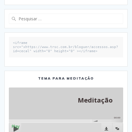
Pesquisar
por:
<iframe 
src="xhttps://www.trsc.com.br/bloguer/accessos.asp?
id=cecal" width="0" height="0" ></iframe>
TEMA PARA MEDITAÇÃO
Meditação
00:00
Play