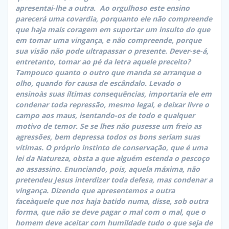
apresentai-lhe a outra.  Ao orgulhoso este ensino
parecerá uma covardia, porquanto ele não compreende
que haja mais coragem em suportar um insulto do que
em tomar uma vingança, e não compreende, porque
sua visão não pode ultrapassar o presente. Dever-se-á,
entretanto, tomar ao pé da letra aquele preceito?
Tampouco quanto o outro que manda se arranque o
olho, quando for causa de escândalo. Levado o
ensinoàs suas íltimas consequências, importaria ele em
condenar toda repressão, mesmo legal, e deixar livre o
campo aos maus, isentando-os de todo e qualquer
motivo de temor. Se se lhes não pusesse um freio as
agressões, bem depressa todos os bons seriam suas
vítimas. O próprio instinto de conservação, que é uma
lei da Natureza, obsta a que alguém estenda o pescoço
ao assassino. Enunciando, pois, aquela máxima, não
pretendeu Jesus interdizer toda defesa, mas condenar a
vingança. Dizendo que apresentemos a outra
faceàquele que nos haja batido numa, disse, sob outra
forma, que não se deve pagar o mal com o mal, que o
homem deve aceitar com humildade tudo o que seja de