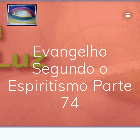
Skip
to
content
Evangelho
Segundo o
Espiritismo Parte
74