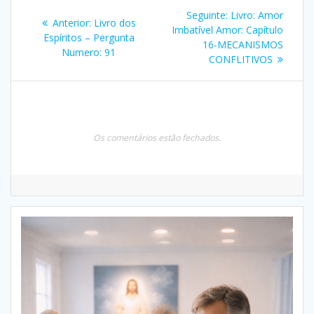
Navegação
Post
Seguinte:
Livro: Amor
Post
Anterior:
Livro dos
de
seguinte:
Imbatível Amor: Capítulo
anterior:
Espíritos – Pergunta
16-MECANISMOS
Numero: 91
Post
CONFLITIVOS
Os comentários estão fechados.