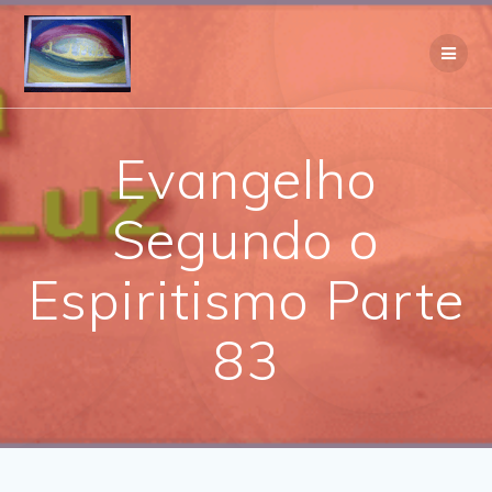
Skip
to
content
Evangelho
Segundo o
Espiritismo Parte
83