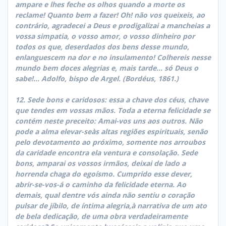
ampare e lhes feche os olhos quando a morte os
reclame! Quanto bem a fazer! Oh! não vos queixeis, ao
contrário, agradecei a Deus e prodigalizai a mancheias a
vossa simpatia, o vosso amor, o vosso dinheiro por
todos os que, deserdados dos bens desse mundo,
enlanguescem na dor e no insulamento! Colhereis nesse
mundo bem doces alegrias e, mais tarde… só Deus o
sabe!… Adolfo, bispo de Argel. (Bordéus, 1861.)
12. Sede bons e caridosos: essa a chave dos céus, chave
que tendes em vossas mãos. Toda a eterna felicidade se
contém neste preceito: Amai-vos uns aos outros. Não
pode a alma elevar-seàs altas regiões espirituais, senão
pelo devotamento ao próximo, somente nos arroubos
da caridade encontra ela ventura e consolação. Sede
bons, amparai os vossos irmãos, deixai de lado a
horrenda chaga do egoísmo. Cumprido esse dever,
abrir-se-vos-á o caminho da felicidade eterna. Ao
demais, qual dentre vós ainda não sentiu o coração
pulsar de jíbilo, de íntima alegria,à narrativa de um ato
de bela dedicação, de uma obra verdadeiramente