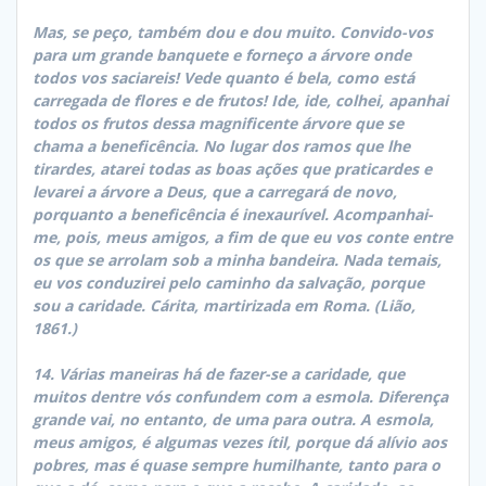
Mas, se peço, também dou e dou muito. Convido-vos
para um grande banquete e forneço a árvore onde
todos vos saciareis! Vede quanto é bela, como está
carregada de flores e de frutos! Ide, ide, colhei, apanhai
todos os frutos dessa magnificente árvore que se
chama a beneficência. No lugar dos ramos que lhe
tirardes, atarei todas as boas ações que praticardes e
levarei a árvore a Deus, que a carregará de novo,
porquanto a beneficência é inexaurível. Acompanhai-
me, pois, meus amigos, a fim de que eu vos conte entre
os que se arrolam sob a minha bandeira. Nada temais,
eu vos conduzirei pelo caminho da salvação, porque
sou a caridade. Cárita, martirizada em Roma. (Lião,
1861.)
14. Várias maneiras há de fazer-se a caridade, que
muitos dentre vós confundem com a esmola. Diferença
grande vai, no entanto, de uma para outra. A esmola,
meus amigos, é algumas vezes ítil, porque dá alívio aos
pobres, mas é quase sempre humilhante, tanto para o