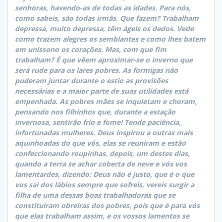
senhoras, havendo-as de todas as idades. Para nós,
como sabeis, são todas irmãs. Que fazem? Trabalham
depressa, muito depressa, têm ágeis os dedos. Vede
como trazem alegres os semblantes e como lhes batem
em uníssono os corações. Mas, com que fim
trabalham? É que vêem aproximar-se o inverno que
será rude para os lares pobres. As formigas não
puderam juntar durante o estio as provisões
necessárias e a maior parte de suas utilidades está
empenhada. As pobres mães se inquietam e choram,
pensando nos filhinhos que, durante a estação
invernosa, sentirão frio e fome! Tende paciência,
infortunadas mulheres. Deus inspirou a outras mais
aquinhoadas do que vós, elas se reuniram e estão
confeccionando roupinhas, depois, um destes dias,
quando a terra se achar coberta de neve e vós vos
lamentardes, dizendo: Deus não é justo, que é o que
vos sai dos lábios sempre que sofreis, vereis surgir a
filha de uma dessas boas trabalhadoras que se
constituíram obreiras dos pobres, pois que é para vós
que elas trabalham assim, e os vossos lamentos se