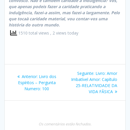
convosco. Não é também caridade a indulgência? Vós,
que apenas podeis fazer a caridade praticando a
indulgência, fazei-a assim, mas fazei-a largamente. Pelo
que tocaà caridade material, vou contar-vos uma
história do outro mundo.
1510 total views
, 2 views today
Navegação
Post
Seguinte:
Livro: Amor
Post
Anterior:
Livro dos
de
seguinte:
Imbatível Amor: Capítulo
anterior:
Espíritos – Pergunta
25-RELATIVIDADE DA
Numero: 100
Post
VIDA FÃSICA
Os comentários estão fechados.