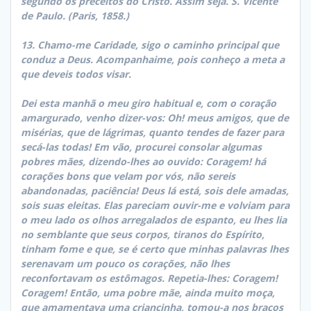
segundo os preceitos do Cristo. Assim seja. S. Vicente
de Paulo. (Paris, 1858.)
13. Chamo-me Caridade, sigo o caminho principal que
conduz a Deus. Acompanhaime, pois conheço a meta a
que deveis todos visar.
Dei esta manhã o meu giro habitual e, com o coração
amargurado, venho dizer-vos: Oh! meus amigos, que de
misérias, que de lágrimas, quanto tendes de fazer para
secá-las todas! Em vão, procurei consolar algumas
pobres mães, dizendo-lhes ao ouvido: Coragem! há
corações bons que velam por vós, não sereis
abandonadas, paciência! Deus lá está, sois dele amadas,
sois suas eleitas. Elas pareciam ouvir-me e volviam para
o meu lado os olhos arregalados de espanto, eu lhes lia
no semblante que seus corpos, tiranos do Espírito,
tinham fome e que, se é certo que minhas palavras lhes
serenavam um pouco os corações, não lhes
reconfortavam os estômagos. Repetia-lhes: Coragem!
Coragem! Então, uma pobre mãe, ainda muito moça,
que amamentava uma criancinha, tomou-a nos braços