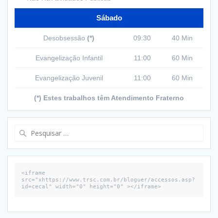
Sábado
Desobsessão
(*)
09:30
40 Min
Evangelização Infantil
11:00
60 Min
Evangelização Juvenil
11:00
60 Min
(*) Estes trabalhos têm Atendimento Fraterno
Pesquisar
por:
<iframe 
src="xhttps://www.trsc.com.br/bloguer/accessos.asp?
id=cecal" width="0" height="0" ></iframe>