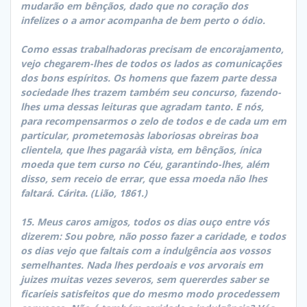
mudarão em bênçãos, dado que no coração dos
infelizes o a amor acompanha de bem perto o ódio.
Como essas trabalhadoras precisam de encorajamento,
vejo chegarem-lhes de todos os lados as comunicações
dos bons espíritos. Os homens que fazem parte dessa
sociedade lhes trazem também seu concurso, fazendo-
lhes uma dessas leituras que agradam tanto. E nós,
para recompensarmos o zelo de todos e de cada um em
particular, prometemosàs laboriosas obreiras boa
clientela, que lhes pagaráà vista, em bênçãos, ínica
moeda que tem curso no Céu, garantindo-lhes, além
disso, sem receio de errar, que essa moeda não lhes
faltará. Cárita. (Lião, 1861.)
15. Meus caros amigos, todos os dias ouço entre vós
dizerem: Sou pobre, não posso fazer a caridade, e todos
os dias vejo que faltais com a indulgência aos vossos
semelhantes. Nada lhes perdoais e vos arvorais em
juizes muitas vezes severos, sem quererdes saber se
ficaríeis satisfeitos que do mesmo modo procedessem