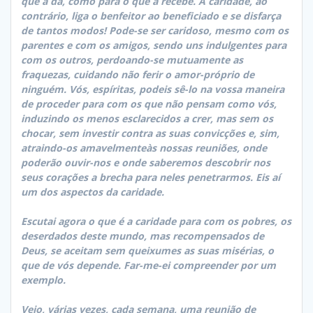
que a dá, como para o que a recebe. A caridade, ao
contrário, liga o benfeitor ao beneficiado e se disfarça
de tantos modos! Pode-se ser caridoso, mesmo com os
parentes e com os amigos, sendo uns indulgentes para
com os outros, perdoando-se mutuamente as
fraquezas, cuidando não ferir o amor-próprio de
ninguém. Vós, espíritas, podeis sê-lo na vossa maneira
de proceder para com os que não pensam como vós,
induzindo os menos esclarecidos a crer, mas sem os
chocar, sem investir contra as suas convicções e, sim,
atraindo-os amavelmenteàs nossas reuniões, onde
poderão ouvir-nos e onde saberemos descobrir nos
seus corações a brecha para neles penetrarmos. Eis aí
um dos aspectos da caridade.
Escutai agora o que é a caridade para com os pobres, os
deserdados deste mundo, mas recompensados de
Deus, se aceitam sem queixumes as suas misérias, o
que de vós depende. Far-me-ei compreender por um
exemplo.
Vejo, várias vezes, cada semana, uma reunião de