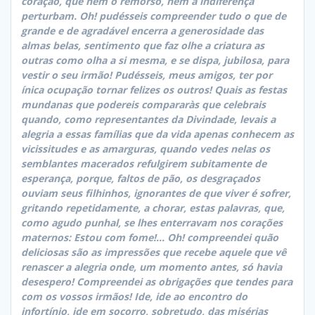
coração, que nem o remorso, nem a indiferença
perturbam. Oh! pudésseis compreender tudo o que de
grande e de agradável encerra a generosidade das
almas belas, sentimento que faz olhe a criatura as
outras como olha a si mesma, e se dispa, jubilosa, para
vestir o seu irmão! Pudésseis, meus amigos, ter por
ínica ocupação tornar felizes os outros! Quais as festas
mundanas que podereis compararàs que celebrais
quando, como representantes da Divindade, levais a
alegria a essas famílias que da vida apenas conhecem as
vicissitudes e as amarguras, quando vedes nelas os
semblantes macerados refulgirem subitamente de
esperança, porque, faltos de pão, os desgraçados
ouviam seus filhinhos, ignorantes de que viver é sofrer,
gritando repetidamente, a chorar, estas palavras, que,
como agudo punhal, se lhes enterravam nos corações
maternos: Estou com fome!… Oh! compreendei quão
deliciosas são as impressões que recebe aquele que vê
renascer a alegria onde, um momento antes, só havia
desespero! Compreendei as obrigações que tendes para
com os vossos irmãos! Ide, ide ao encontro do
infortínio, ide em socorro, sobretudo, das misérias