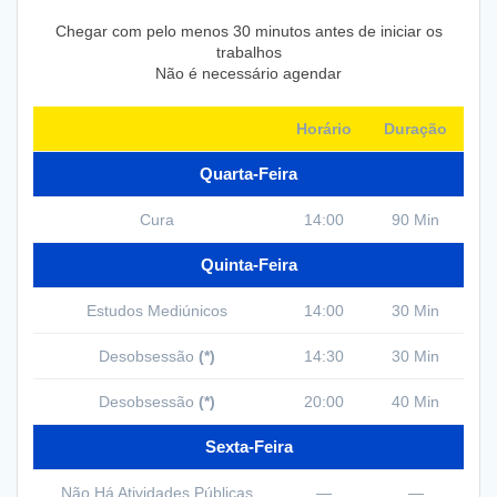
Chegar com pelo menos 30 minutos antes de iniciar os
trabalhos
Não é necessário agendar
Horário
Duração
Quarta-Feira
Cura
14:00
90 Min
Quinta-Feira
Estudos Mediúnicos
14:00
30 Min
Desobsessão
(*)
14:30
30 Min
Desobsessão
(*)
20:00
40 Min
Sexta-Feira
Não Há Atividades Públicas
—
—