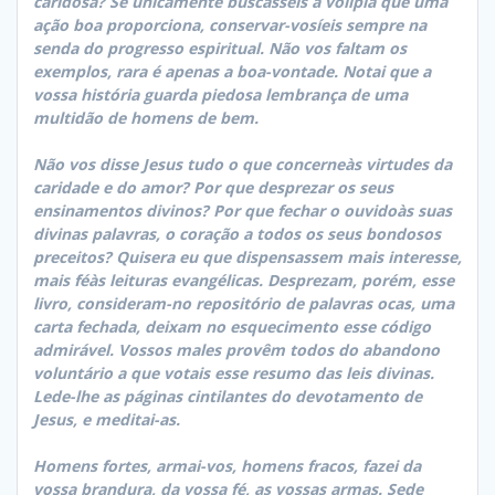
caridosa? Se unicamente buscásseis a volípia que uma
ação boa proporciona, conservar-vosíeis sempre na
senda do progresso espiritual. Não vos faltam os
exemplos, rara é apenas a boa-vontade. Notai que a
vossa história guarda piedosa lembrança de uma
multidão de homens de bem.
Não vos disse Jesus tudo o que concerneàs virtudes da
caridade e do amor? Por que desprezar os seus
ensinamentos divinos? Por que fechar o ouvidoàs suas
divinas palavras, o coração a todos os seus bondosos
preceitos? Quisera eu que dispensassem mais interesse,
mais féàs leituras evangélicas. Desprezam, porém, esse
livro, consideram-no repositório de palavras ocas, uma
carta fechada, deixam no esquecimento esse código
admirável. Vossos males provêm todos do abandono
voluntário a que votais esse resumo das leis divinas.
Lede-lhe as páginas cintilantes do devotamento de
Jesus, e meditai-as.
Homens fortes, armai-vos, homens fracos, fazei da
vossa brandura, da vossa fé, as vossas armas. Sede