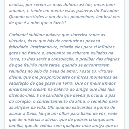
ocultas, por serem as mais dolorosas! Ide, meus bem-
amados, e tende em mente estas palavras do Salvador:
Quando vestirdes a um destes pequeninos, lembrai-vos
de que é a mim que o fazeis!
Caridade! sublime palavra que sintetiza todas as
virtudes, és tu que hás de conduzir os povosà
felicidade. Praticando-te, criarão eles para si infinitos
gozos no futuro e, enquanto se acharem exilados na
Terra, tu lhes serás a consolação, o prelibar das alegrias
de que fruirão mais tarde, quando se encontrarem
reunidos no seio do Deus de amor. Foste tu, virtude
divina, que me proporcionaste os ínicos momentos de
satisfação de que gozei na Terra. Que os meus irmãos
encarnados creiam na palavra do amigo que lhes fala,
dizendo-lhes: E na caridade que deveis procurar a paz
do coração, o contentamento da alma, o remédio para
as aflições da vida. Oh! quando estiverdes a ponto de
acusar a Deus, lançai um olhar para baixo de vós, vede
que de misérias a aliviar, que de pobres crianças sem
família, que de velhos sem qualquer mão amiga que os