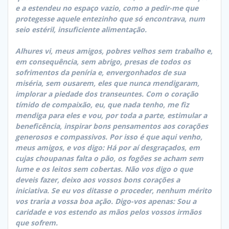
e a estendeu no espaço vazio, como a pedir-me que
protegesse aquele entezinho que só encontrava, num
seio estéril, insuficiente alimentação.
Alhures vi, meus amigos, pobres velhos sem trabalho e,
em consequência, sem abrigo, presas de todos os
sofrimentos da peníria e, envergonhados de sua
miséria, sem ousarem, eles que nunca mendigaram,
implorar a piedade dos transeuntes. Com o coração
tímido de compaixão, eu, que nada tenho, me fiz
mendiga para eles e vou, por toda a parte, estimular a
beneficência, inspirar bons pensamentos aos corações
generosos e compassivos. Por isso é que aqui venho,
meus amigos, e vos digo: Há por aí desgraçados, em
cujas choupanas falta o pão, os fogões se acham sem
lume e os leitos sem cobertas. Não vos digo o que
deveis fazer, deixo aos vossos bons corações a
iniciativa. Se eu vos ditasse o proceder, nenhum mérito
vos traria a vossa boa ação. Digo-vos apenas: Sou a
caridade e vos estendo as mãos pelos vossos irmãos
que sofrem.