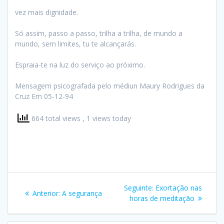
vez mais dignidade.
Só assim, passo a passo, trilha a trilha, de mundo a
mundo, sem limites, tu te alcançarás.
Espraia-te na luz do serviço ao próximo.
Mensagem psicografada pelo médiun Maury Rodrigues da
Cruz Em 05-12-94
664 total views
, 1 views today
Navegação
Post
Seguinte:
Exortação nas
Post
Anterior:
A segurança
de
seguinte:
horas de meditação
anterior: