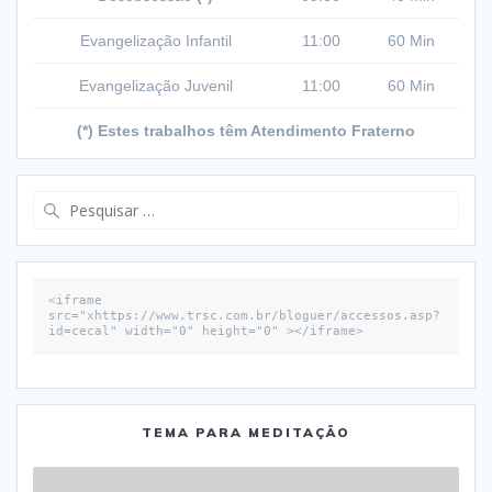
Evangelização Infantil
11:00
60 Min
Evangelização Juvenil
11:00
60 Min
(*) Estes trabalhos têm Atendimento Fraterno
Pesquisar
por:
<iframe 
src="xhttps://www.trsc.com.br/bloguer/accessos.asp?
id=cecal" width="0" height="0" ></iframe>
TEMA PARA MEDITAÇÃO