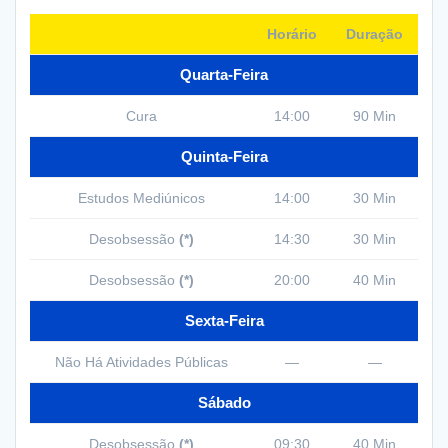
Horário
Duração
Quarta-Feira
Cura
14:00
90 Min
Quinta-Feira
Estudos Mediúnicos
14:00
30 Min
Desobsessão
(*)
14:30
30 Min
Desobsessão
(*)
20:00
40 Min
Sexta-Feira
Não Há Atividades Públicas
—
—
Sábado
Desobsessão
(*)
09:30
40 Min