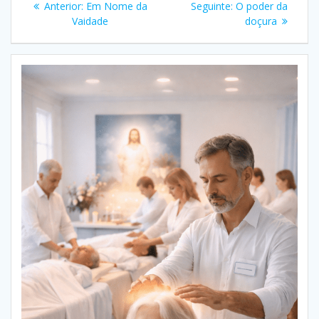
Post
Post
Anterior:
Em Nome da
Seguinte:
O poder da
de
anterior:
seguinte:
Vaidade
doçura
Post