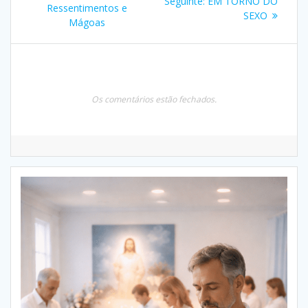
Post
Seguinte:
EM TORNO DO
de
anterior:
Ressentimentos e
seguinte:
SEXO
Mágoas
Post
Os comentários estão fechados.