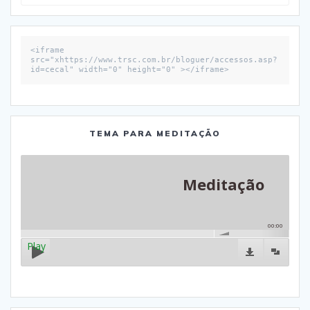
por:
<iframe 
src="xhttps://www.trsc.com.br/bloguer/accessos.asp?
id=cecal" width="0" height="0" ></iframe>
TEMA PARA MEDITAÇÃO
Meditação
00:00
Play