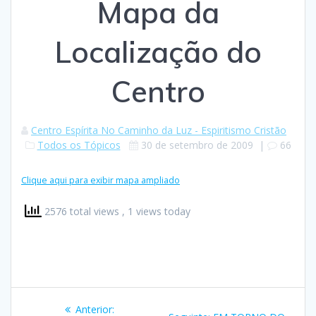
Mapa da
Localização do
Centro
Centro Espírita No Caminho da Luz - Espiritismo Cristão
Todos os Tópicos
30 de setembro de 2009
|
66
Clique aqui para exibir mapa ampliado
2576 total views
, 1 views today
Navegação
Post
Anterior: