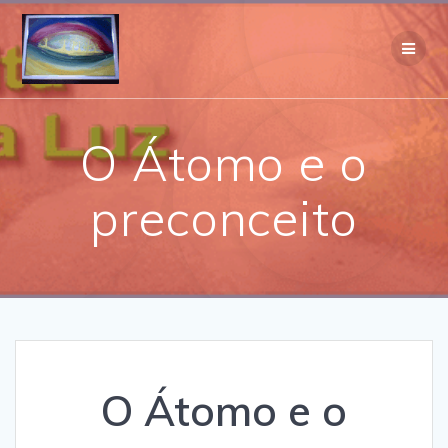
Skip
to
content
O Átomo e o
preconceito
O Átomo e o