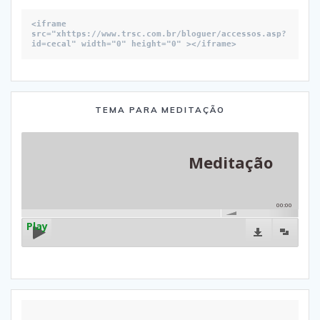
<iframe 
src="xhttps://www.trsc.com.br/bloguer/accessos.asp?
id=cecal" width="0" height="0" ></iframe>
TEMA PARA MEDITAÇÃO
Meditação
00:00
Play