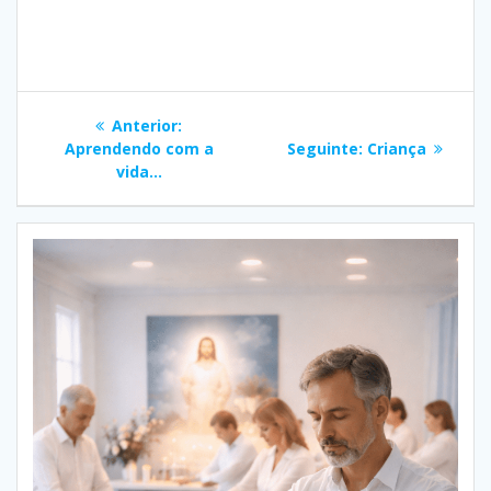
Navegação
Post
Anterior:
de
anterior:
Post
Aprendendo com a
Seguinte:
Criança
seguinte:
vida…
Post