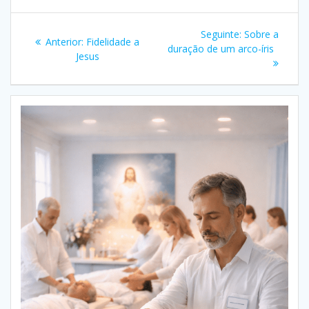
Navegação
Post
Seguinte:
Sobre a
Post
Anterior:
Fidelidade a
de
seguinte:
duração de um arco-íris
anterior:
Jesus
Post