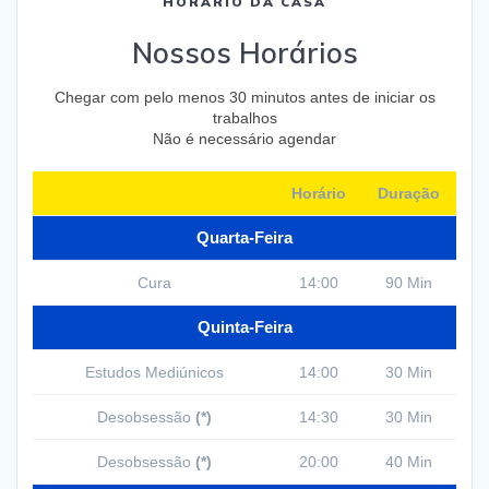
HORÁRIO DA CASA
Nossos Horários
Chegar com pelo menos 30 minutos antes de iniciar os
trabalhos
Não é necessário agendar
Horário
Duração
Quarta-Feira
Cura
14:00
90 Min
Quinta-Feira
Estudos Mediúnicos
14:00
30 Min
Desobsessão
(*)
14:30
30 Min
Desobsessão
(*)
20:00
40 Min