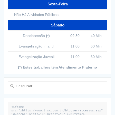
Sexta-Feira
Não Há Atividades Públicas
—
—
Sábado
Desobsessão
(*)
09:30
40 Min
Evangelização Infantil
11:00
60 Min
Evangelização Juvenil
11:00
60 Min
(*) Estes trabalhos têm Atendimento Fraterno
Pesquisar
por:
<iframe 
src="xhttps://www.trsc.com.br/bloguer/accessos.asp?
id=cecal" width="0" height="0" ></iframe>