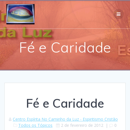
Skip
to
content
Fé e Caridade
Fé e Caridade
Centro Espírita No Caminho da Luz - Espiritismo Cristão
Todos os Tópicos
2 de fevereiro de 2012
|
0