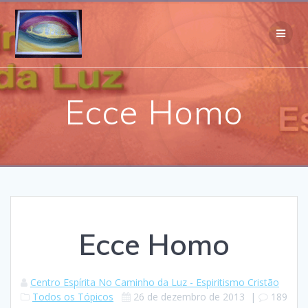
Skip
to
content
Ecce Homo
Ecce Homo
Centro Espírita No Caminho da Luz - Espiritismo Cristão
Todos os Tópicos
26 de dezembro de 2013
|
189