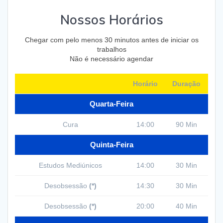
Nossos Horários
Chegar com pelo menos 30 minutos antes de iniciar os
trabalhos
Não é necessário agendar
Horário
Duração
Quarta-Feira
Cura
14:00
90 Min
Quinta-Feira
Estudos Mediúnicos
14:00
30 Min
Desobsessão
(*)
14:30
30 Min
Desobsessão
(*)
20:00
40 Min