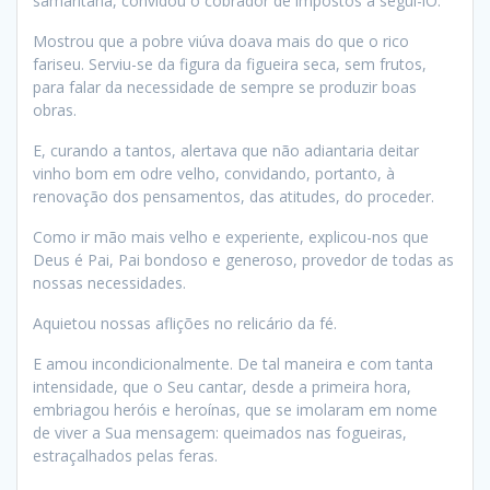
samaritana, convidou o cobrador de impostos a segui-lO.
Mostrou que a pobre viúva doava mais do que o rico
fariseu. Serviu-se da figura da figueira seca, sem frutos,
para falar da necessidade de sempre se produzir boas
obras.
E, curando a tantos, alertava que não adiantaria deitar
vinho bom em odre velho, convidando, portanto, à
renovação dos pensamentos, das atitudes, do proceder.
Como ir mão mais velho e experiente, explicou-nos que
Deus é Pai, Pai bondoso e generoso, provedor de todas as
nossas necessidades.
Aquietou nossas aflições no relicário da fé.
E amou incondicionalmente. De tal maneira e com tanta
intensidade, que o Seu cantar, desde a primeira hora,
embriagou heróis e heroínas, que se imolaram em nome
de viver a Sua mensagem: queimados nas fogueiras,
estraçalhados pelas feras.