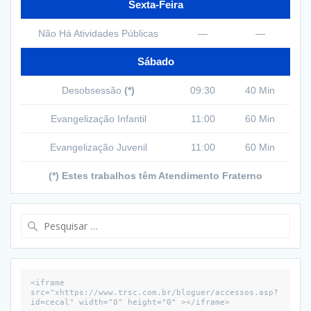
Sexta-Feira
Não Há Atividades Públicas
—
—
Sábado
Desobsessão
(*)
09:30
40 Min
Evangelização Infantil
11:00
60 Min
Evangelização Juvenil
11:00
60 Min
(*) Estes trabalhos têm Atendimento Fraterno
Pesquisar
por:
<iframe 
src="xhttps://www.trsc.com.br/bloguer/accessos.asp?
id=cecal" width="0" height="0" ></iframe>