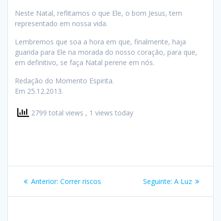
Neste Natal, reflitamos o que Ele, o bom Jesus, tem
representado em nossa vida.
Lembremos que soa a hora em que, finalmente, haja
guarida para Ele na morada do nosso coração, para que,
em definitivo, se faça Natal perene em nós.
Redação do Momento Espirita.
Em 25.12.2013.
2799 total views
, 1 views today
Navegação
Post
Post
Anterior:
Correr riscos
Seguinte:
A Luz
de
anterior:
seguinte:
Post