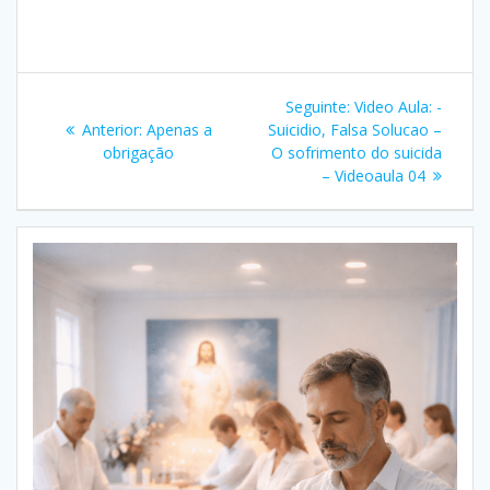
Navegação
Post
Seguinte:
Video Aula: -
de
Post
seguinte:
Anterior:
Apenas a
Suicidio, Falsa Solucao –
anterior:
obrigação
O sofrimento do suicida
Post
– Videoaula 04