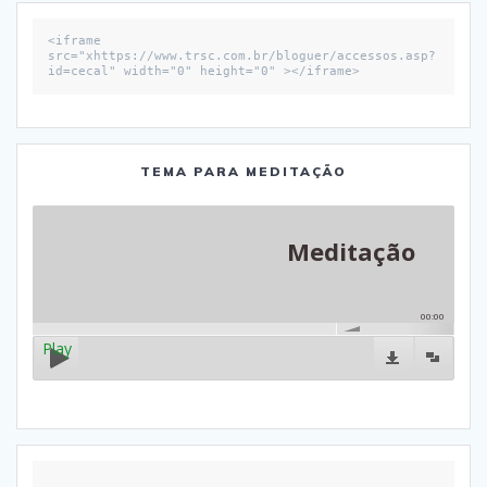
<iframe 
src="xhttps://www.trsc.com.br/bloguer/accessos.asp?
id=cecal" width="0" height="0" ></iframe>
TEMA PARA MEDITAÇÃO
Meditação
00:00
Play