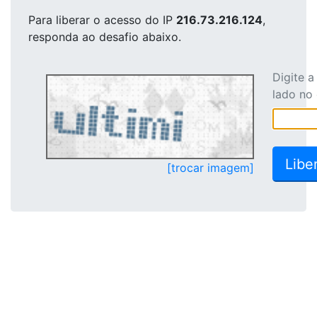
Para liberar o acesso
do IP
216.73.216.124
,
responda ao desafio abaixo.
Digite 
lado no
[trocar imagem]