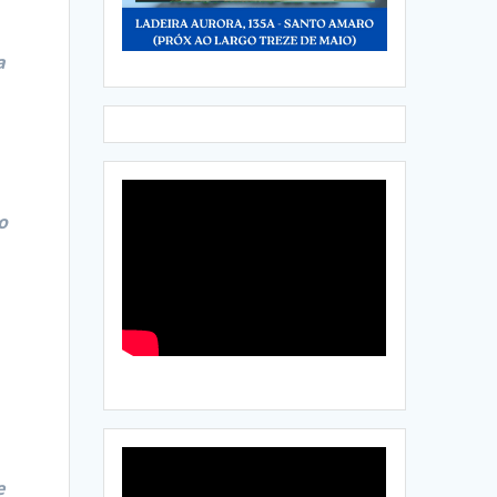
a
o
e