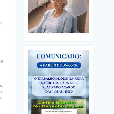
de
mo
s,
as
s