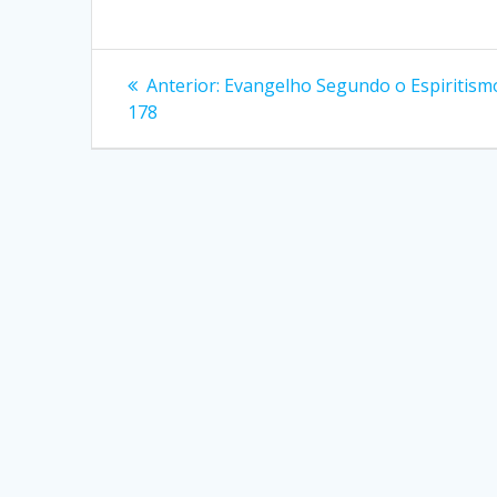
Navegação
Post
Anterior:
Evangelho Segundo o Espiritism
anterior:
de
178
Post