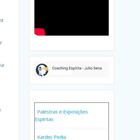
as
e
na
m
Palestras e Exposições
Espíritas
Kardec Pedia