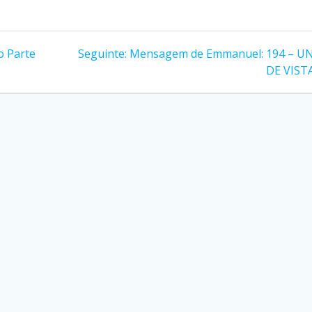
Post
o Parte
Seguinte:
Mensagem de Emmanuel: 194 – U
seguinte:
DE VIST