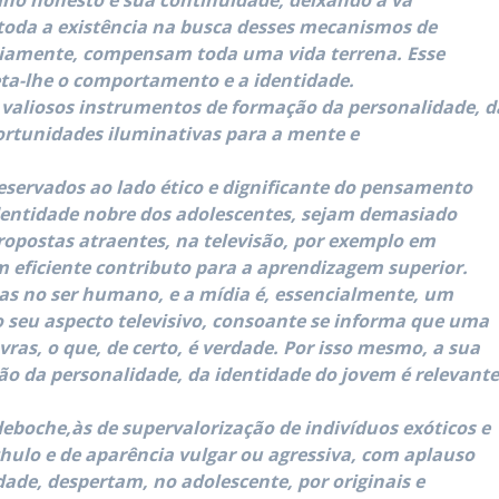
alho honesto e sua continuidade, deixando a vã
r toda a existência na busca desses mecanismos de
iamente, compensam toda uma vida terrena. Esse
eta-lhe o comportamento e a identidade.
 valiosos instrumentos de formação da personalidade, d
ortunidades iluminativas para a mente e
servados ao lado ético e dignificante do pensamento
entidade nobre dos adolescentes, sejam demasiado
postas atraentes, na televisão, por exemplo em
 eficiente contributo para a aprendizagem superior.
s no ser humano, e a mídia é, essencialmente, um
 seu aspecto televisivo, consoante se informa que uma
ras, o que, de certo, é verdade. Por isso mesmo, a sua
ão da personalidade, da identidade do jovem é relevant
deboche,às de supervalorização de indivíduos exóticos e
hulo e de aparência vulgar ou agressiva, com aplauso
dade, despertam, no adolescente, por originais e