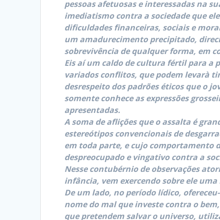
pessoas afetuosas e interessadas na su
imediatismo contra a sociedade que ele
dificuldades financeiras, sociais e mor
um amadurecimento precipitado, direci
sobrevivência de qualquer forma, em c
Eis aí um caldo de cultura fértil para a
variados conflitos, que podem levarà ti
desrespeito dos padrões éticos que o j
somente conhece as expressões grosseir
apresentadas.
A soma de aflições que o assalta é gra
estereótipos convencionais de desgarra
em toda parte, e cujo comportamento d
despreocupado e vingativo contra a soc
Nesse contubérnio de observações atorm
infância, vem exercendo sobre ele uma 
De um lado, no período lídico, ofereceu
nome do mal que investe contra o bem, 
que pretendem salvar o universo, utiliz