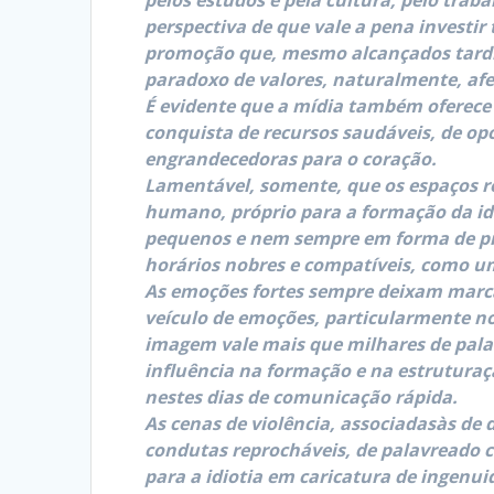
pelos estudos e pela cultura, pelo trab
perspectiva de que vale a pena investi
promoção que, mesmo alcançados tard
paradoxo de valores, naturalmente, af
É evidente que a mídia também oferece
conquista de recursos saudáveis, de op
engrandecedoras para o coração.
Lamentável, somente, que os espaços re
humano, próprio para a formação da id
pequenos e nem sempre em forma de pro
horários nobres e compatíveis, como um
As emoções fortes sempre deixam marca
veículo de emoções, particularmente no
imagem vale mais que milhares de palav
influência na formação e na estruturaç
nestes dias de comunicação rápida.
As cenas de violência, associadasàs de 
condutas reprocháveis, de palavreado c
para a idiotia em caricatura de ingenui