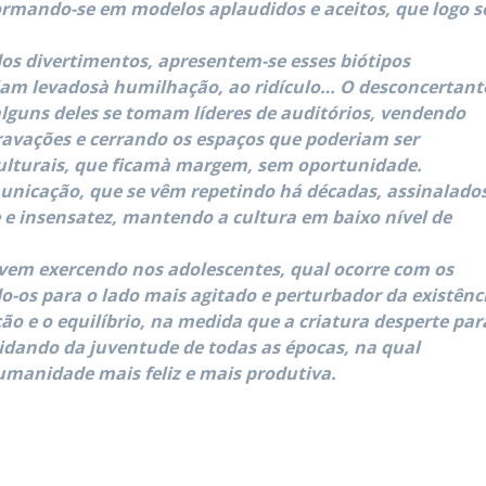
ormando-se em modelos aplaudidos e aceitos, que logo s
os divertimentos, apresentem-se esses biótipos
jam levadosà humilhação, ao ridículo… O desconcertant
lguns deles se tomam líderes de auditórios, vendendo
ravações e cerrando os espaços que poderiam ser
culturais, que ficamà margem, sem oportunidade.
municação, que se vêm repetindo há décadas, assinalado
e insensatez, mantendo a cultura em baixo nível de
a vem exercendo nos adolescentes, qual ocorre com os
-os para o lado mais agitado e perturbador da existênc
ão e o equilíbrio, na medida que a criatura desperte par
uidando da juventude de todas as épocas, na qual
manidade mais feliz e mais produtiva.