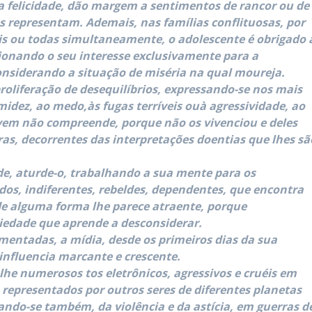
a felicidade, dão margem a sentimentos de rancor ou de
s representam. Ademais, nas famílias conflituosas, por
ais ou todas simultaneamente, o adolescente é obrigado 
onando o seu interesse exclusivamente para a
onsiderando a situação de miséria na qual moureja.
 proliferação de desequilíbrios, expressando-se nos mais
midez, ao medo,às fugas terríveis ouà agressividade, ao
ovem não compreende, porque não os vivenciou e deles
as, decorrentes das interpretações doentias que lhes sã
nde, aturde-o, trabalhando a sua mente para os
dos, indiferentes, rebeldes, dependentes, que encontra
e alguma forma lhe parece atraente, porque
iedade que aprende a desconsiderar.
entadas, a mídia, desde os primeiros dias da sua
influencia marcante e crescente.
-lhe numerosos tos eletrônicos, agressivos e cruéis em
representados por outros seres de diferentes planetas
ando-se também, da violência e da astícia, em guerras d