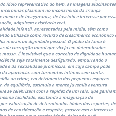
 do ídolo representativo do bem, as imagens alucinantes
s intérminas plasmam no inconsciente da criança
 medo e de insegurança, de fascínio e interesse por ess
ação, adquirem existência real.
lidade infantil, apresentados pela mídia, têm como
 sendo utilizada como recurso de crescimento econômico 
los morais ou dignidade pessoal. O pódio da fama é
as da corrupção moral que viceja em determinados
e massa. É inevitável que o conceito de dignidade huma
sciência seja totalmente desfigurado, empurrando o
ade e da sexualidade promíscua, em cujo campo pode
fo da aparência, com tormentos íntimos sem conta.
mídia ao crime, em detrimento dos pequenos espaços
, do equilíbrio, estimula a mente juvenilà aventura
 que se celebrizam com a rapidez de um raio, que ganha
 mesma facilidade, excitando a imaginação do
uper-valorização de determinados ídolos dos esportes, de
os de consideração e respeito, proscrevem o interesse