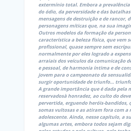
extermínio total. Embora a prevalência
do ódio, da perversidade e das batalha
mensagens de destruição e de rancor, de
personagens míticas que, na sua imagin
Outros modelos da formação da persona
característica a beleza física, que vem
profissional, quase sempre sem escrípu
normalmente por eles logrado a expens
arraiais dos veículos da comunicação d
e pessoal, de harmonia íntima e de con
jovem para o campeonato da sensualid
surgir oportunidade de triunfo… triun
A grande importância que é dada pela 
reservadosà honradez, ao culto do dever
pervertida, erguendo heróis-bandidos,
somas vultosas e as atiram fora com a
adolescente. Ainda, nesse capítulo, a s
algumas artes, embora todos sejam dign