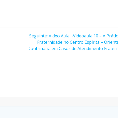
Post
Seguinte:
Video Aula: -Videoaula 10 – A Práti
seguinte:
Fraternidade no Centro Espírita – Orient
Doutrinária em Casos de Atendimento Frater