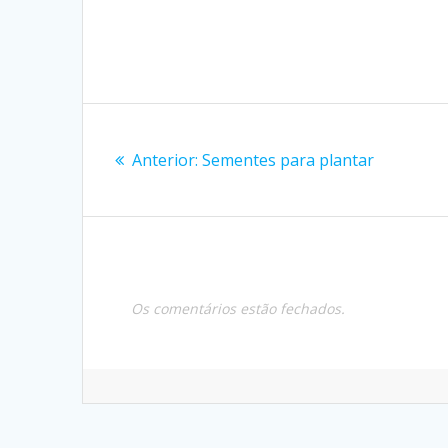
Navegação
Post
de
Anterior:
Sementes para plantar
anterior:
Post
Os comentários estão fechados.