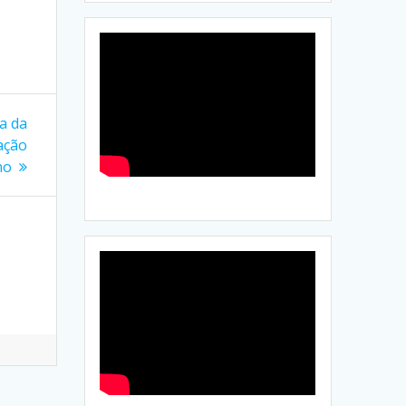
ca da
ação
no