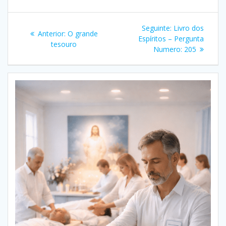
Navegação
Post
Seguinte:
Livro dos
Post
Anterior:
O grande
de
seguinte:
Espíritos – Pergunta
anterior:
tesouro
Numero: 205
Post