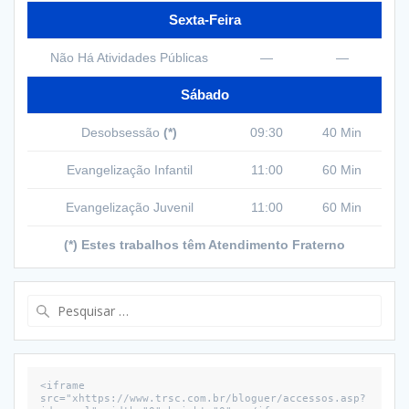
Sexta-Feira
Não Há Atividades Públicas
—
—
Sábado
Desobsessão
(*)
09:30
40 Min
Evangelização Infantil
11:00
60 Min
Evangelização Juvenil
11:00
60 Min
(*) Estes trabalhos têm Atendimento Fraterno
Pesquisar
por:
<iframe 
src="xhttps://www.trsc.com.br/bloguer/accessos.asp?