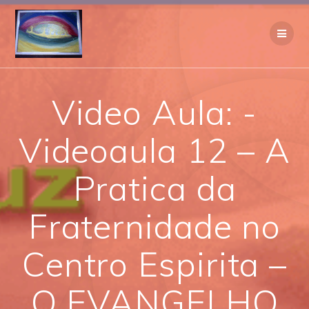
Skip
to
content
Video Aula: -
Videoaula 12 – A
Pratica da
Fraternidade no
Centro Espirita –
O EVANGELHO