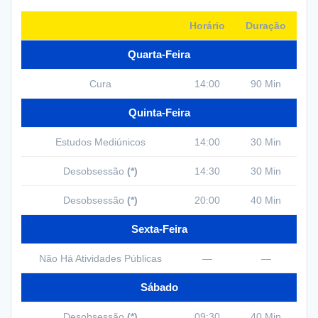
Horário
Duração
Quarta-Feira
Cura
14:00
90 Min
Quinta-Feira
Estudos Mediúnicos
14:00
30 Min
Desobsessão
(*)
14:30
30 Min
Desobsessão
(*)
20:00
40 Min
Sexta-Feira
Não Há Atividades Públicas
—
—
Sábado
Desobsessão
(*)
09:30
40 Min