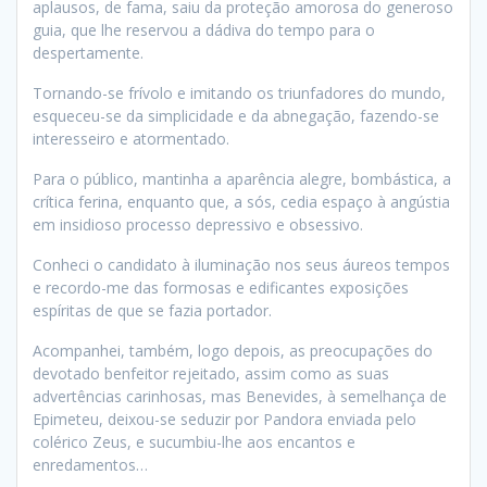
aplausos, de fama, saiu da proteção amorosa do generoso
guia, que lhe reservou a dádiva do tempo para o
despertamente.
Tornando-se frívolo e imitando os triunfadores do mundo,
esqueceu-se da simplicidade e da abnegação, fazendo-se
interesseiro e atormentado.
Para o público, mantinha a aparência alegre, bombástica, a
crítica ferina, enquanto que, a sós, cedia espaço à angústia
em insidioso processo depressivo e obsessivo.
Conheci o candidato à iluminação nos seus áureos tempos
e recordo-me das formosas e edificantes exposições
espíritas de que se fazia portador.
Acompanhei, também, logo depois, as preocupações do
devotado benfeitor rejeitado, assim como as suas
advertências carinhosas, mas Benevides, à semelhança de
Epimeteu, deixou-se seduzir por Pandora enviada pelo
colérico Zeus, e sucumbiu-lhe aos encantos e
enredamentos…