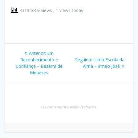
3319 total views
, 1 views today
Navegação
Post
Anterior:
Em
de
anterior:
Post
Reconhecimento e
Seguinte:
Uma Escola da
seguinte:
Confiança – Bezerra de
Alma – Irmão José
Post
Menezes
Os comentários estão fechados.