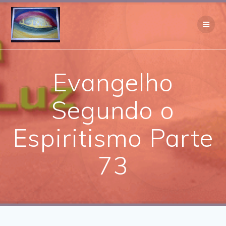
Skip
to
content
Evangelho
Segundo o
Espiritismo Parte
73