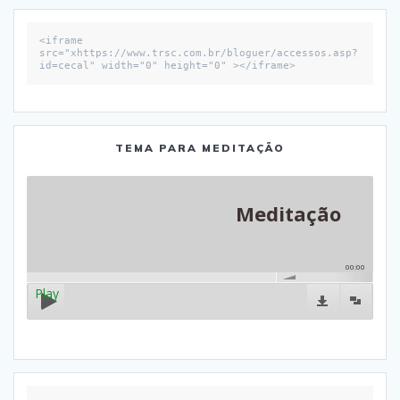
<iframe 
src="xhttps://www.trsc.com.br/bloguer/accessos.asp?
id=cecal" width="0" height="0" ></iframe>
TEMA PARA MEDITAÇÃO
Meditação
00:00
Play