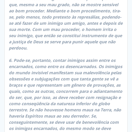
que, mesmo a seu mau grado, não se mostre sensível
ao bom proceder. Mediante o bom procedimento, tira-
se, pelo menos, todo pretexto às represálias, podendo-
se até fazer de um inimigo um amigo, antes e depois de
sua morte. Com um mau proceder, o homem irrita o
seu inimigo, que então se constitui instrumento de que
a justiça de Deus se serve para punir aquele que não
perdoou.
6. Pode-se, portanto, contar inimigos assim entre os
encarnados, como entre os desencarnados. Os inimigos
do mundo invisível manifestam sua malevolência pelas
obsessões e subjugações com que tanta gente se vê a
braços e que representam um gênero de provações, as
quais, como as outras, concorrem para o adiantamento
do ser, que, por isso, as deve receber com resignação e
como conseqüência da natureza inferior do globo
terrestre. Se não houvesse homens maus na Terra, não
haveria Espíritos maus ao seu derredor. Se,
conseguintemente, se deve usar de benevolência com
os inimigos encarnados, do mesmo modo se deve