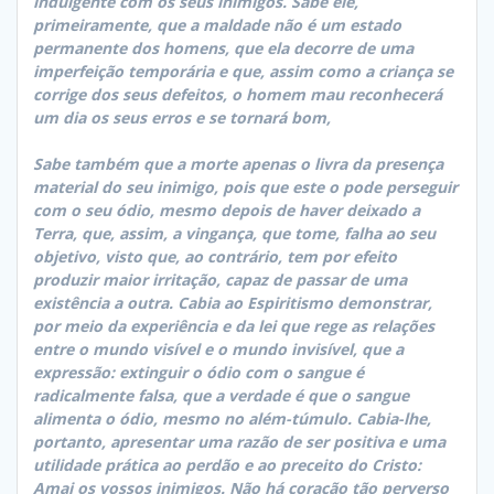
indulgente com os seus inimigos. Sabe ele,
primeiramente, que a maldade não é um estado
permanente dos homens, que ela decorre de uma
imperfeição temporária e que, assim como a criança se
corrige dos seus defeitos, o homem mau reconhecerá
um dia os seus erros e se tornará bom,
Sabe também que a morte apenas o livra da presença
material do seu inimigo, pois que este o pode perseguir
com o seu ódio, mesmo depois de haver deixado a
Terra, que, assim, a vingança, que tome, falha ao seu
objetivo, visto que, ao contrário, tem por efeito
produzir maior irritação, capaz de passar de uma
existência a outra. Cabia ao Espiritismo demonstrar,
por meio da experiência e da lei que rege as relações
entre o mundo visível e o mundo invisível, que a
expressão: extinguir o ódio com o sangue é
radicalmente falsa, que a verdade é que o sangue
alimenta o ódio, mesmo no além-túmulo. Cabia-lhe,
portanto, apresentar uma razão de ser positiva e uma
utilidade prática ao perdão e ao preceito do Cristo:
Amai os vossos inimigos. Não há coração tão perverso