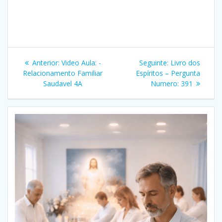
Navegação
Post
Post
Anterior:
Video Aula: -
Seguinte:
Livro dos
de
anterior:
seguinte:
Relacionamento Familiar
Espíritos – Pergunta
Saudavel 4A
Numero: 391
Post