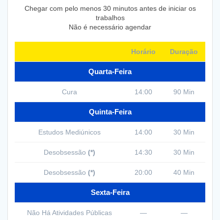
Chegar com pelo menos 30 minutos antes de iniciar os
trabalhos
Não é necessário agendar
Horário
Duração
Quarta-Feira
Cura
14:00
90 Min
Quinta-Feira
Estudos Mediúnicos
14:00
30 Min
Desobsessão
(*)
14:30
30 Min
Desobsessão
(*)
20:00
40 Min
Sexta-Feira
Não Há Atividades Públicas
—
—