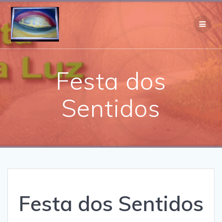
Skip
to
content
Festa dos
Sentidos
Festa dos Sentidos