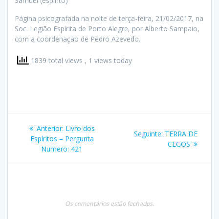
Samuel (espírito)
Página psicografada na noite de terça-feira, 21/02/2017, na
Soc. Legião Espírita de Porto Alegre, por Alberto Sampaio,
com a coordenação de Pedro Azevedo.
1839 total views
, 1 views today
Navegação
Post
Anterior:
Livro dos
Post
Seguinte:
TERRA DE
de
anterior:
Espíritos – Pergunta
seguinte:
CEGOS
Numero: 421
Post
Os comentários estão fechados.