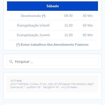
Sábado
Desobsessão
(*)
09:30
40 Min
Evangelização Infantil
11:00
60 Min
Evangelização Juvenil
11:00
60 Min
(*) Estes trabalhos têm Atendimento Fraterno
Pesquisar
por:
<iframe 
src="xhttps://www.trsc.com.br/bloguer/accessos.asp?
id=cecal" width="0" height="0" ></iframe>