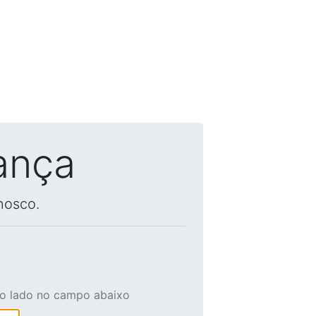
ança
nosco.
ao lado no campo abaixo