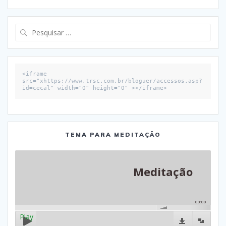
Pesquisar
por:
<iframe 
src="xhttps://www.trsc.com.br/bloguer/accessos.asp?
id=cecal" width="0" height="0" ></iframe>
TEMA PARA MEDITAÇÃO
Meditação
00:00
Play