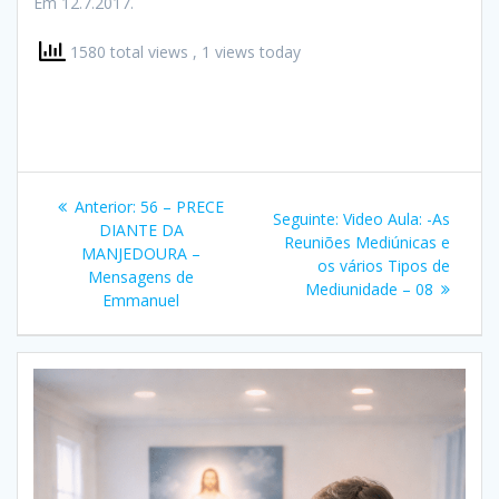
Em 12.7.2017.
1580 total views
, 1 views today
Navegação
Post
Anterior:
56 – PRECE
Post
Seguinte:
Video Aula: -As
de
anterior:
DIANTE DA
seguinte:
Reuniões Mediúnicas e
MANJEDOURA –
os vários Tipos de
Post
Mensagens de
Mediunidade – 08
Emmanuel