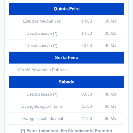
Quinta-Feira
Estudos Mediúnicos
14:00
30 Min
Desobsessão
(*)
14:30
30 Min
Desobsessão
(*)
20:00
40 Min
Sexta-Feira
Não Há Atividades Públicas
—
—
Sábado
Desobsessão
(*)
09:30
40 Min
Evangelização Infantil
11:00
60 Min
Evangelização Juvenil
11:00
60 Min
(*) Estes trabalhos têm Atendimento Fraterno