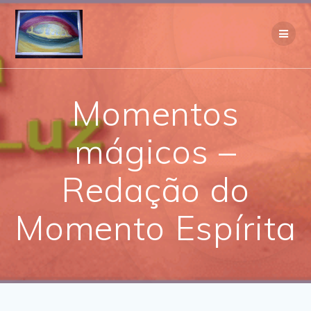
Skip
to
content
Momentos
mágicos –
Redação do
Momento Espírita