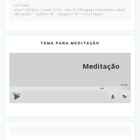
<iframe 
src="xhttps://www.trsc.com.br/bloguer/accessos.asp?
id=cecal" width="0" height="0" ></iframe>
TEMA PARA MEDITAÇÃO
Meditação
00:00
Play