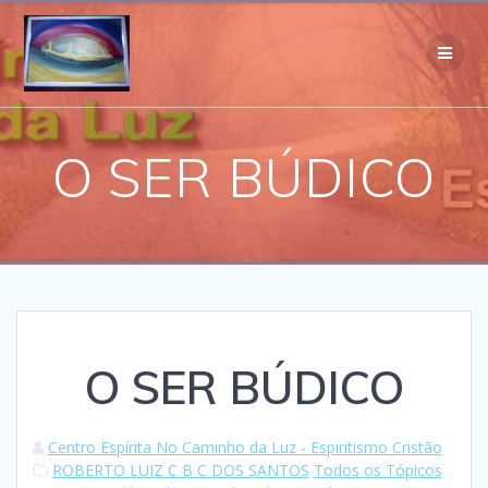
Skip
to
content
O SER BÚDICO
O SER BÚDICO
Centro Espírita No Caminho da Luz - Espiritismo Cristão
ROBERTO LUIZ C B C DOS SANTOS
Todos os Tópicos