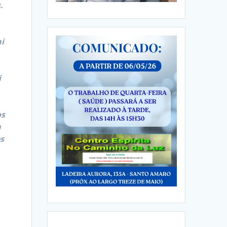
.
ni
i
os
a
es