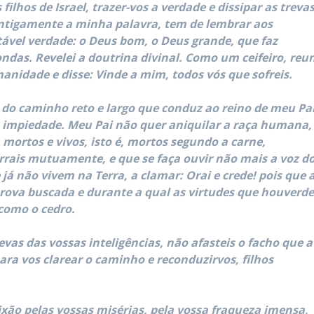
ilhos de Israel, trazer-vos a verdade e dissipar as trevas
antigamente a minha palavra, tem de lembrar aos
tável verdade: o Deus bom, o Deus grande, que faz
ndas. Revelei a doutrina divinal. Como um ceifeiro, reu
anidade e disse: Vinde a mim, todos vós que sofreis.
 do caminho reto e largo que conduz ao reino de meu Pa
 impiedade. Meu Pai não quer aniquilar a raça humana,
mortos e vivos, isto é, mortos segundo a carne,
rrais mutuamente, e que se faça ouvir não mais a voz d
já não vivem na Terra, a clamar: Orai e crede! pois que 
 prova buscada e durante a qual as virtudes que houverd
 como o cedro.
as das vossas inteligências, não afasteis o facho que a
ara vos clarear o caminho e reconduzirvos, filhos
ão pelas vossas misérias, pela vossa fraqueza imensa,