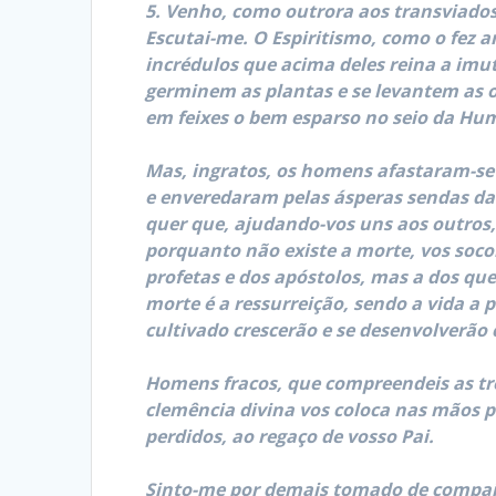
5. Venho, como outrora aos transviados f
Escutai-me. O Espiritismo, como o fez 
incrédulos que acima deles reina a imu
germinem as plantas e se levantem as o
em feixes o bem esparso no seio da Hum
Mas, ingratos, os homens afastaram-se
e enveredaram pelas ásperas sendas da
quer que, ajudando-vos uns aos outros, 
porquanto não existe a morte, vos soco
profetas e dos apóstolos, mas a dos que 
morte é a ressurreição, sendo a vida a
cultivado crescerão e se desenvolverão
Homens fracos, que compreendeis as trev
clemência divina vos coloca nas mãos p
perdidos, ao regaço de vosso Pai.
Sinto-me por demais tomado de compaix