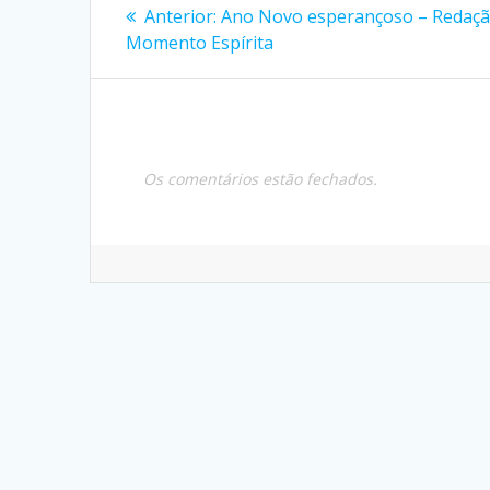
Navegação
Post
Anterior:
Ano Novo esperançoso – Redaçã
anterior:
de
Momento Espírita
Post
Os comentários estão fechados.