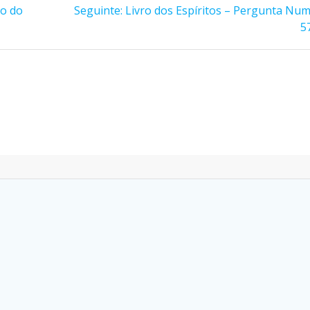
Post
o do
Seguinte:
Livro dos Espíritos – Pergunta Num
seguinte:
5