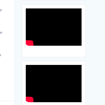
o
e
o