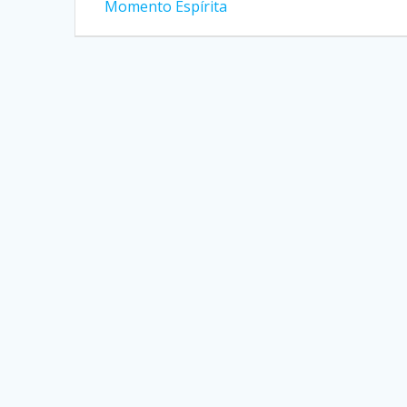
anterior:
de
Momento Espírita
Post