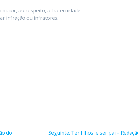
i maior, ao respeito, à fraternidade.
r infração ou infratores.
Post
ção do
Seguinte:
Ter filhos, e ser pai – Redaç