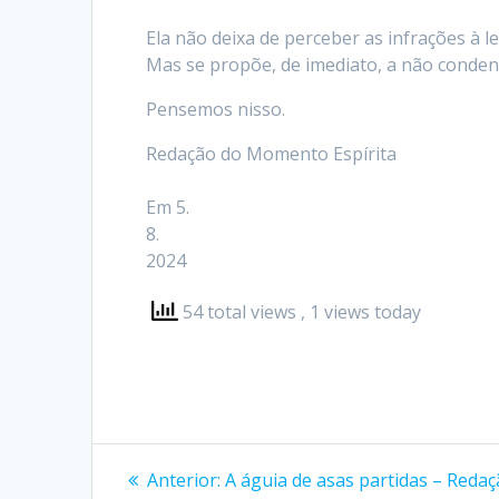
Ela não deixa de perceber as infrações à le
Mas se propõe, de imediato, a não condena
Pensemos nisso.
Redação do Momento Espírita
Em 5.
8.
2024
54 total views
, 1 views today
Navegação
Post
Anterior:
A águia de asas partidas – Reda