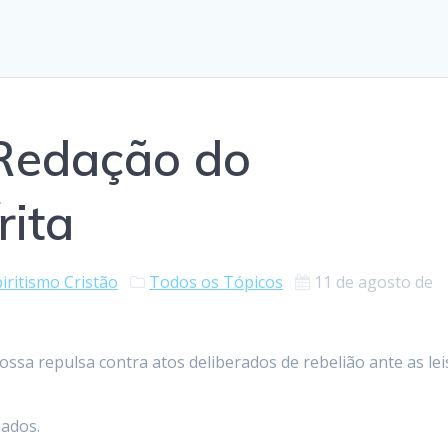
 Redação do
rita
iritismo Cristão
Todos os Tópicos
11 de agosto de
ossa repulsa contra atos deliberados de rebelião ante as lei
nados.