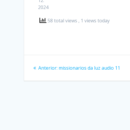
12.
2024
58 total views
, 1 views today
Navegação
Post
Anterior:
missionarios da luz audio 11
de
anterior:
Post