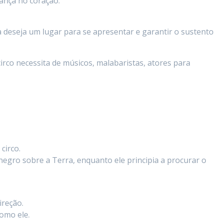
ança no coração.
ta deseja um lugar para se apresentar e garantir o sustento
rco necessita de músicos, malabaristas, atores para
circo.
egro sobre a Terra, enquanto ele principia a procurar o
reção.
como ele.