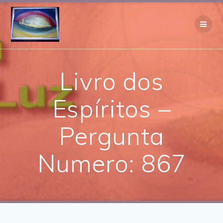
Skip
to
content
Livro dos
Espíritos –
Pergunta
Numero: 867