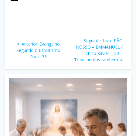
Navegação
Post
Seguinte:
Livro PÃO
Post
Anterior:
Evangelho
de
seguinte:
NOSSO – EMMANUEL /
anterior:
Segundo o Espiritismo
Chico Xavier – 33 –
Parte 33
Post
Trabalhemos também