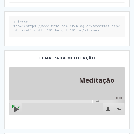
por:
<iframe 
src="xhttps://www.trsc.com.br/bloguer/accessos.asp?
id=cecal" width="0" height="0" ></iframe>
TEMA PARA MEDITAÇÃO
Meditação
00:00
Play