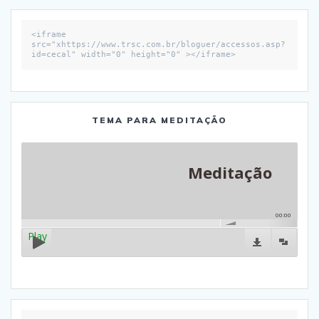
<iframe 
src="xhttps://www.trsc.com.br/bloguer/accessos.asp?
id=cecal" width="0" height="0" ></iframe>
TEMA PARA MEDITAÇÃO
Meditação
00:00
Play