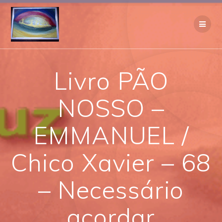
Skip
to
content
Livro PÃO
NOSSO –
EMMANUEL /
Chico Xavier – 68
– Necessário
acordar