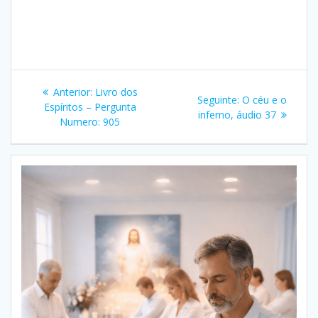
Navegação
Post
Anterior:
Livro dos
Post
Seguinte:
O céu e o
de
anterior:
Espíritos – Pergunta
seguinte:
inferno, áudio 37
Numero: 905
Post