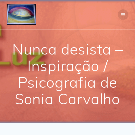
Skip
to
content
Nunca desista –
Inspiração /
Psicografia de
Sonia Carvalho