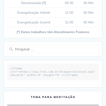
Desobsessão
(*)
09:30
40 Min
Evangelização Infantil
11:00
60 Min
Evangelização Juvenil
11:00
60 Min
(*) Estes trabalhos têm Atendimento Fraterno
Pesquisar
por:
<iframe 
src="xhttps://www.trsc.com.br/bloguer/accessos.asp?
id=cecal" width="0" height="0" ></iframe>
TEMA PARA MEDITAÇÃO