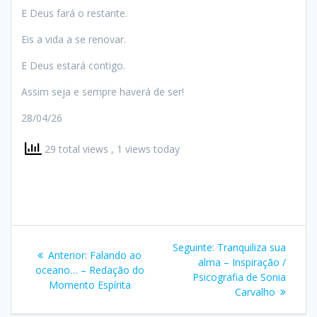
E Deus fará o restante.
Eis a vida a se renovar.
E Deus estará contigo.
Assim seja e sempre haverá de ser!
28/04/26
29 total views
, 1 views today
Navegação
Post
Seguinte:
Tranquiliza sua
Post
Anterior:
Falando ao
de
seguinte:
alma – Inspiração /
anterior:
oceano… – Redação do
Psicografia de Sonia
Momento Espírita
Post
Carvalho