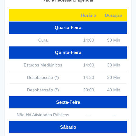
Não é necessário agendar
Horário
Duração
Quarta-Feira
Cura
14:00
90 Min
Quinta-Feira
Estudos Mediúnicos
14:00
30 Min
Desobsessão
(*)
14:30
30 Min
Desobsessão
(*)
20:00
40 Min
Sexta-Feira
Não Há Atividades Públicas
—
—
Sábado