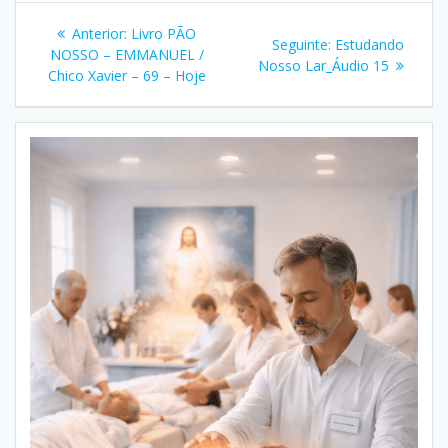
Navegação
Post
Anterior:
Livro PÃO
Post
Seguinte:
Estudando
de
anterior:
NOSSO – EMMANUEL /
seguinte:
Nosso Lar_Áudio 15
Chico Xavier – 69 – Hoje
Post