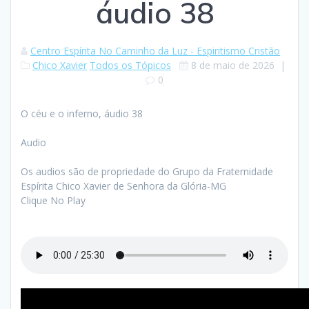
áudio 38
Centro Espírita No Caminho da Luz - Espiritismo Cristão
Chico Xavier
Todos os Tópicos
8 de maio de 2026
|
0
O céu e o inferno, áudio 38
Audio
Os audios são de propriedade do Grupo da Fraternidade
Espírita Chico Xavier de Senhora da Glória-MG
Clique No Play