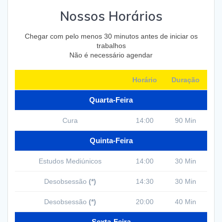
Nossos Horários
Chegar com pelo menos 30 minutos antes de iniciar os
trabalhos
Não é necessário agendar
Horário
Duração
Quarta-Feira
Cura
14:00
90 Min
Quinta-Feira
Estudos Mediúnicos
14:00
30 Min
Desobsessão
(*)
14:30
30 Min
Desobsessão
(*)
20:00
40 Min
Sexta-Feira