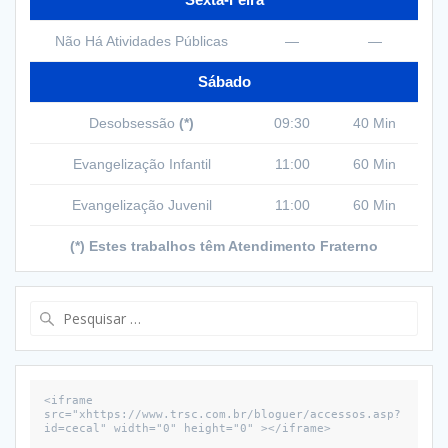
Não Há Atividades Públicas
—
—
Sábado
Desobsessão
(*)
09:30
40 Min
Evangelização Infantil
11:00
60 Min
Evangelização Juvenil
11:00
60 Min
(*) Estes trabalhos têm Atendimento Fraterno
Pesquisar
por:
<iframe 
src="xhttps://www.trsc.com.br/bloguer/accessos.asp?
id=cecal" width="0" height="0" ></iframe>