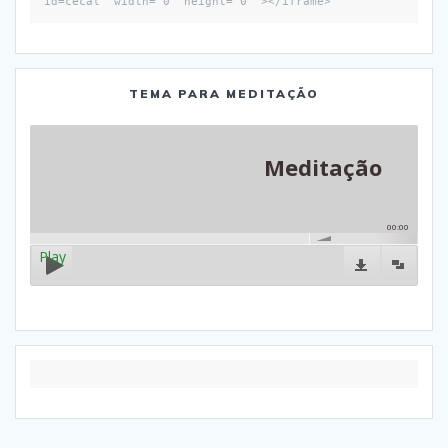
id=cecal" width="0" height="0" ></iframe>
TEMA PARA MEDITAÇÃO
Meditação
00:00
Play