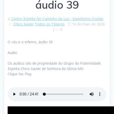
áudio 39
Centro Espírita No Caminho da Luz - Espiritismo Cristão
Chico Xavier
Todos os Tópicos
16 de maio de 2026
|
0
O céu e o inferno, áudio 39
Audio
Os audios são de propriedade do Grupo da Fraternidade
Espírita Chico Xavier de Senhora da Glória-MG
Clique No Play