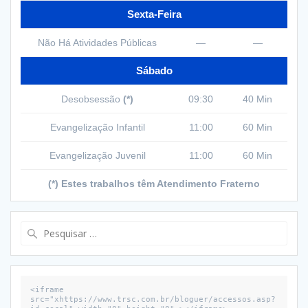
Sexta-Feira
Não Há Atividades Públicas
—
—
Sábado
Desobsessão
(*)
09:30
40 Min
Evangelização Infantil
11:00
60 Min
Evangelização Juvenil
11:00
60 Min
(*) Estes trabalhos têm Atendimento Fraterno
Pesquisar
por:
<iframe 
src="xhttps://www.trsc.com.br/bloguer/accessos.asp?