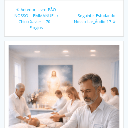
Navegação
Post
Anterior:
Livro PÃO
de
anterior:
Post
NOSSO – EMMANUEL /
Seguinte:
Estudando
seguinte:
Chico Xavier – 70 –
Nosso Lar_Áudio 17
Post
Elogios