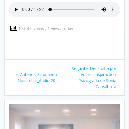
10 total views
, 1 views today
Navegação
Post
Seguinte:
Deus olha por
de
Post
seguinte:
Anterior:
Estudando
você – Inspiração /
anterior:
Nosso Lar_Áudio 20
Psicografia de Sonia
Post
Carvalho