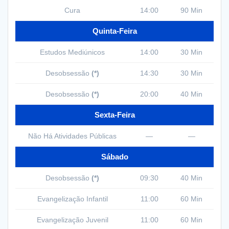
Cura
14:00
90 Min
Quinta-Feira
Estudos Mediúnicos
14:00
30 Min
Desobsessão
(*)
14:30
30 Min
Desobsessão
(*)
20:00
40 Min
Sexta-Feira
Não Há Atividades Públicas
—
—
Sábado
Desobsessão
(*)
09:30
40 Min
Evangelização Infantil
11:00
60 Min
Evangelização Juvenil
11:00
60 Min