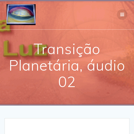
Skip
to
content
Transição
Planetária, áudio
02