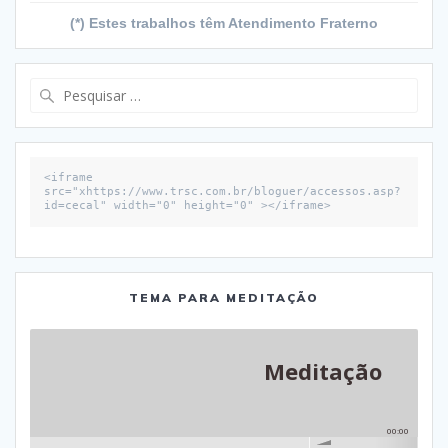
(*) Estes trabalhos têm Atendimento Fraterno
Pesquisar
por:
<iframe 
src="xhttps://www.trsc.com.br/bloguer/accessos.asp?
id=cecal" width="0" height="0" ></iframe>
TEMA PARA MEDITAÇÃO
Meditação
00:00