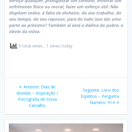
serviço qualquer, prodigalizar um consolo, minorar um
sofrimento físico ou moral, fazer um esforço útil. Não
dispõem todos, à falta de dinheiro, do seu trabalho, do
seu tempo, do seu repouso, para de tudo isso dar uma
parte ao próximo? Também aí está a dádiva do pobre, o
óbolo da viúva.
9 total views
, 1 views today
Navegação
Post
Anterior:
Dias de
Post
Seguinte:
Livro dos
de
anterior:
dúvidas – Inspiração /
seguinte:
Espíritos – Pergunta
Psicografia de Sonia
Numero: 914
Post
Carvalho