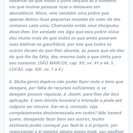
observar de que modo o povo lançava ali o dinheiro,
viu que muitas pessoas ricas o deitavam em
abundância. Nisso, veio também uma pobre que
apenas deitou duas pequenas moedas do valor de dez
centavos cada uma. Chamando então seus discípulos,
disse-lhes: Em verdade vos digo que esta pobre viúva
deu muito mais do que todos os que antes puseram
suas dádivas no gazofilácio, por isso que todos os
outros deram do que lhes abunda, ao passo que ela deu
do que lhe faz falta, deu mesmo tudo o que tinha para
seu sustento. (SÃO MARCOS, cap. XII, vv. 41 a 44. S.
LUCAS, cap. XXI. vv. 1 a 4.)
6. Multa gente deplora não poder fazer todo o bem que
desejara, por falta de recursos suficientes, e, se
desejam possuir riquezas, é, dizem, para lhes dar boa
aplicação. E sem dúvida louvável a intenção e pode até
nalguns ser sincera. Dar-se-á, contudo, seja
completamente desinteressada em todos? Não haverá
quem, desejando fazer bem aos outros, muito
estimaria poder começar por fazê-lo a si próprio, por
roporcionar a si mesmo alguns gozos mais, por usufruir