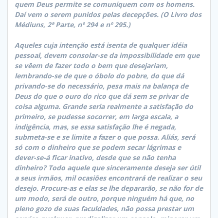
quem Deus permite se comuniquem com os homens.
Daí vem o serem punidos pelas decepções. (O Livro dos
Médiuns, 2ª Parte, nº 294 e nº 295.)
Aqueles cuja intenção está isenta de qualquer idéia
pessoal, devem consolar-se da impossibilidade em que
se vêem de fazer todo o bem que desejariam,
lembrando-se de que o óbolo do pobre, do que dá
privando-se do necessário, pesa mais na balança de
Deus do que o ouro do rico que dá sem se privar de
coisa alguma. Grande seria realmente a satisfação do
primeiro, se pudesse socorrer, em larga escala, a
indigência, mas, se essa satisfação lhe é negada,
submeta-se e se limite a fazer o que possa. Aliás, será
só com o dinheiro que se podem secar lágrimas e
dever-se-á ficar inativo, desde que se não tenha
dinheiro? Todo aquele que sinceramente deseja ser útil
a seus irmãos, mil ocasiões encontrará de realizar o seu
desejo. Procure-as e elas se lhe depararão, se não for de
um modo, será de outro, porque ninguém há que, no
pleno gozo de suas faculdades, não possa prestar um