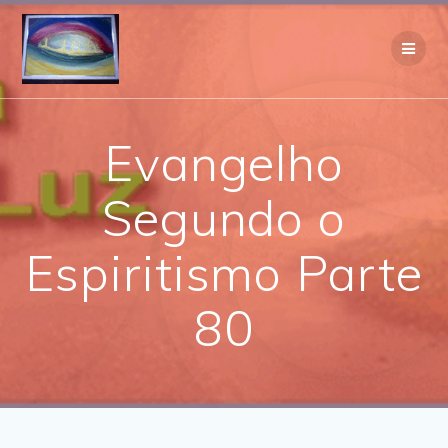
Skip
to
content
Evangelho
Segundo o
Espiritismo Parte
80