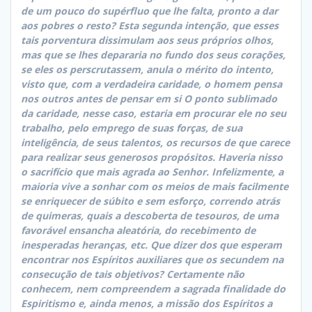
de um pouco do supérfluo que lhe falta, pronto a dar
aos pobres o resto? Esta segunda intenção, que esses
tais porventura dissimulam aos seus próprios olhos,
mas que se lhes depararia no fundo dos seus corações,
se eles os perscrutassem, anula o mérito do intento,
visto que, com a verdadeira caridade, o homem pensa
nos outros antes de pensar em si O ponto sublimado
da caridade, nesse caso, estaria em procurar ele no seu
trabalho, pelo emprego de suas forças, de sua
inteligência, de seus talentos, os recursos de que carece
para realizar seus generosos propósitos. Haveria nisso
o sacrifício que mais agrada ao Senhor. Infelizmente, a
maioria vive a sonhar com os meios de mais facilmente
se enriquecer de súbito e sem esforço, correndo atrás
de quimeras, quais a descoberta de tesouros, de uma
favorável ensancha aleatória, do recebimento de
inesperadas heranças, etc. Que dizer dos que esperam
encontrar nos Espíritos auxiliares que os secundem na
consecução de tais objetivos? Certamente não
conhecem, nem compreendem a sagrada finalidade do
Espiritismo e, ainda menos, a missão dos Espíritos a