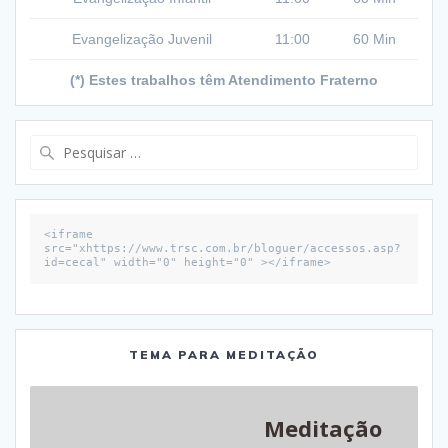
Evangelização Juvenil
11:00
60 Min
(*) Estes trabalhos têm Atendimento Fraterno
Pesquisar
por:
<iframe 
src="xhttps://www.trsc.com.br/bloguer/accessos.asp?
id=cecal" width="0" height="0" ></iframe>
TEMA PARA MEDITAÇÃO
Meditação