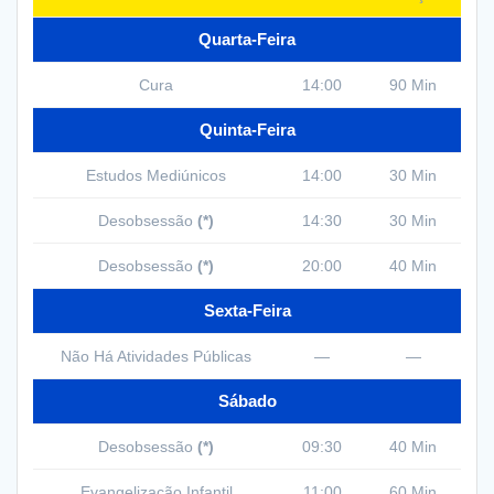
Quarta-Feira
Cura
14:00
90 Min
Quinta-Feira
Estudos Mediúnicos
14:00
30 Min
Desobsessão
(*)
14:30
30 Min
Desobsessão
(*)
20:00
40 Min
Sexta-Feira
Não Há Atividades Públicas
—
—
Sábado
Desobsessão
(*)
09:30
40 Min
Evangelização Infantil
11:00
60 Min