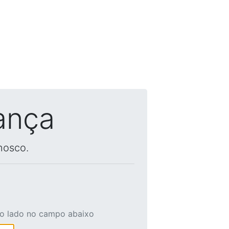
ança
nosco.
ao lado no campo abaixo