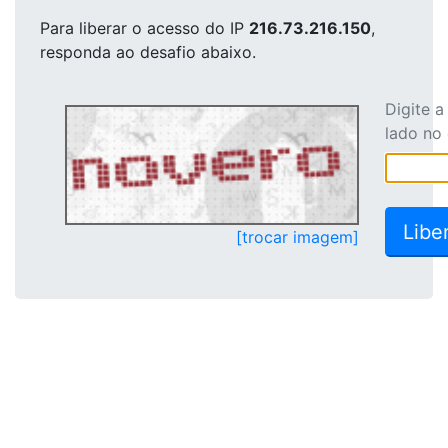
Para liberar o acesso
do IP
216.73.216.150
,
responda ao desafio abaixo.
Digite 
lado no
[trocar imagem]