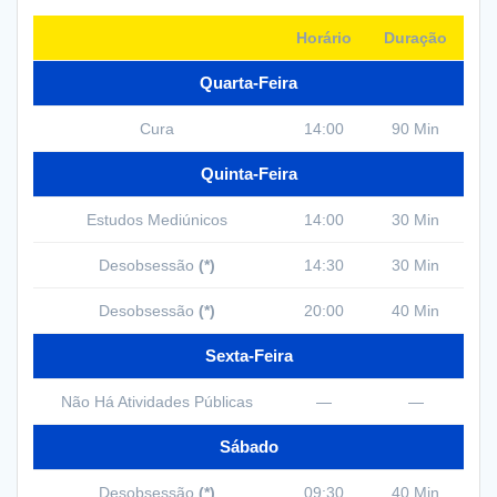
Horário
Duração
Quarta-Feira
Cura
14:00
90 Min
Quinta-Feira
Estudos Mediúnicos
14:00
30 Min
Desobsessão
(*)
14:30
30 Min
Desobsessão
(*)
20:00
40 Min
Sexta-Feira
Não Há Atividades Públicas
—
—
Sábado
Desobsessão
(*)
09:30
40 Min