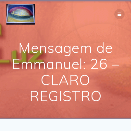
Skip
to
content
Mensagem de
Emmanuel: 26 –
CLARO
REGISTRO