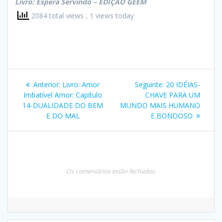
Livro: Espera Servindo – EDIÇÃO GEEM
2084 total views
, 1 views today
Navegação
Post
Post
Anterior:
Livro: Amor
Seguinte:
20 IDÉIAS-
de
anterior:
seguinte:
Imbatível Amor: Capítulo
CHAVE PARA UM
14-DUALIDADE DO BEM
MUNDO MAIS HUMANO
Post
E DO MAL
E BONDOSO
Os comentários estão fechados.