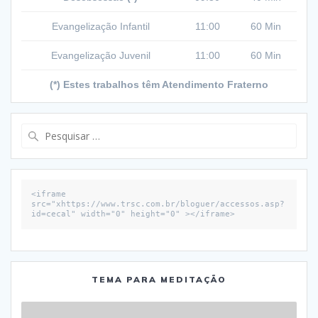
Evangelização Infantil
11:00
60 Min
Evangelização Juvenil
11:00
60 Min
(*) Estes trabalhos têm Atendimento Fraterno
Pesquisar
por:
<iframe 
src="xhttps://www.trsc.com.br/bloguer/accessos.asp?
id=cecal" width="0" height="0" ></iframe>
TEMA PARA MEDITAÇÃO