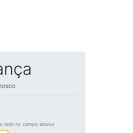
ança
nosco.
ao lado no campo abaixo