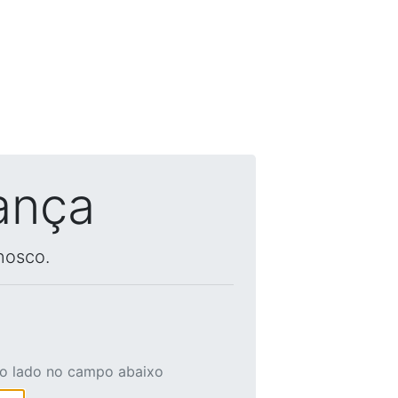
ança
nosco.
ao lado no campo abaixo