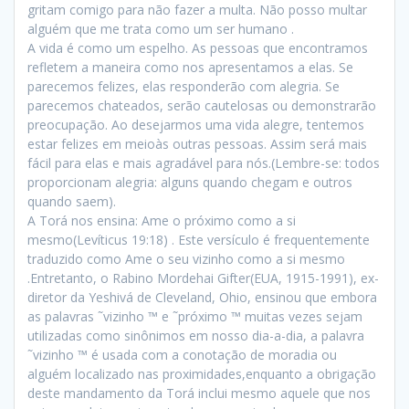
gritam comigo para não fazer a multa. Não posso multar
alguém que me trata como um ser humano .
A vida é como um espelho. As pessoas que encontramos
refletem a maneira como nos apresentamos a elas. Se
parecemos felizes, elas responderão com alegria. Se
parecemos chateados, serão cautelosas ou demonstrarão
preocupação. Ao desejarmos uma vida alegre, tentemos
estar felizes em meioàs outras pessoas. Assim será mais
fácil para elas e mais agradável para nós.(Lembre-se: todos
proporcionam alegria: alguns quando chegam e outros
quando saem).
A Torá nos ensina: Ame o próximo como a si
mesmo(Levíticus 19:18) . Este versículo é frequentemente
traduzido como Ame o seu vizinho como a si mesmo
.Entretanto, o Rabino Mordehai Gifter
(EUA, 1915-1991), ex-
diretor da Yeshivá de Cleveland, Ohio
,
ensinou que embora
as palavras ˜vizinho ™ e ˜próximo ™ muitas vezes sejam
utilizadas como sinônimos em nosso dia-a-dia, a palavra
˜vizinho ™ é usada com a conotação de moradia ou
alguém localizado nas proximidades,enquanto a obrigação
deste mandamento da Torá inclui mesmo aquele que nos