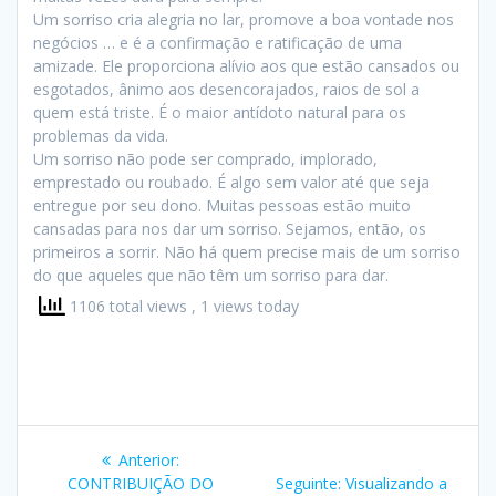
Um sorriso cria alegria no lar, promove a boa vontade nos
negócios … e é a confirmação e ratificação de uma
amizade. Ele proporciona alívio aos que estão cansados ou
esgotados, ânimo aos desencorajados, raios de sol a
quem está triste. É o maior antídoto natural para os
problemas da vida.
Um sorriso não pode ser comprado, implorado,
emprestado ou roubado. É algo sem valor até que seja
entregue por seu dono. Muitas pessoas estão muito
cansadas para nos dar um sorriso. Sejamos, então, os
primeiros a sorrir. Não há quem precise mais de um sorriso
do que aqueles que não têm um sorriso para dar.
1106 total views
, 1 views today
Navegação
Post
Anterior:
de
anterior:
Post
CONTRIBUIÇÃO DO
Seguinte:
Visualizando a