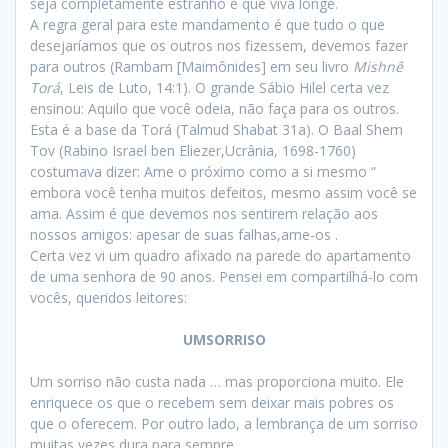
seja completamente estranho e que viva longe.
A regra geral para este mandamento é que tudo o que
desejaríamos que os outros nos fizessem, devemos fazer
para outros (Rambam [Maimônides] em seu livro
Mishnê
Torá
, Leis de Luto, 14:1). O grande Sábio Hilel certa vez
ensinou: Aquilo que você odeia, não faça para os outros.
Esta é a base da Torá (Talmud Shabat 31a). O Baal Shem
Tov (Rabino Israel ben Eliezer,Ucrânia, 1698-1760)
costumava dizer: Ame o próximo como a si mesmo “
embora você tenha muitos defeitos, mesmo assim você se
ama. Assim é que devemos nos sentirem relação aos
nossos amigos: apesar de suas falhas,ame-os .
Certa vez vi um quadro afixado na parede do apartamento
de uma senhora de 90 anos. Pensei em compartilhá-lo com
vocês, queridos leitores:
UMSORRISO
Um sorriso não custa nada … mas proporciona muito. Ele
enriquece os que o recebem sem deixar mais pobres os
que o oferecem. Por outro lado, a lembrança de um sorriso
muitas vezes dura para sempre.