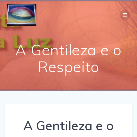
Skip
to
content
A Gentileza e o
Respeito
A Gentileza e o