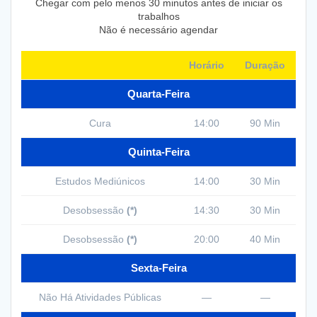
Chegar com pelo menos 30 minutos antes de iniciar os
trabalhos
Não é necessário agendar
Horário
Duração
Quarta-Feira
Cura
14:00
90 Min
Quinta-Feira
Estudos Mediúnicos
14:00
30 Min
Desobsessão
(*)
14:30
30 Min
Desobsessão
(*)
20:00
40 Min
Sexta-Feira
Não Há Atividades Públicas
—
—