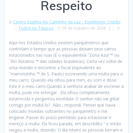
Respeito
Centro Espírita No Caminho da Luz - Espiritismo Cristão
Todos os Tópicos
30 de outubro de 2008
|
0
Aqui nos Estados Unidos existem parquímetros que
controlam o tempo que as pessoas deixam seus carros
estacionados nas ruas (É o equivalenteà ˜Zona Azul ™ ou
˜Rio Rotativo ™ das cidades brasileiras). Certa vez voltei de
uma reunião e encontrei a fiscal (equivalente ao
˜marronzinho ™ de S. Paulo) escrevendo uma multa para o
meu carro. Quando ela olhou para mim, eu sorri e disse:
Este é o meu carro.Quando a senhora acabar de escrever a
multa, pode me entregar . Ela olhou completamente
estarrecida e perguntou incrédula: O senhor não vai gritar
comigo por multá-lo?  Não , respondi. Pensei que havia
colocado moedas suficientes no parquímetro e me
enganei. Passei do prazo permitido para estacionar e
mereço a multa .Ela ficou parada, em descrédito “ e então
rasgou a multa, dizendo: O dia inteiro as pessoas berram e