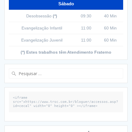
Sábado
Desobsessão
(*)
09:30
40 Min
Evangelização Infantil
11:00
60 Min
Evangelização Juvenil
11:00
60 Min
(*) Estes trabalhos têm Atendimento Fraterno
Pesquisar
por:
<iframe 
src="xhttps://www.trsc.com.br/bloguer/accessos.asp?
id=cecal" width="0" height="0" ></iframe>