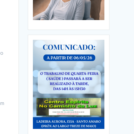
do
ém