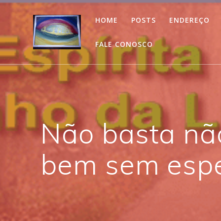
Skip
to
HOME
POSTS
ENDEREÇO
content
FALE CONOSCO
Não basta não
bem sem esper