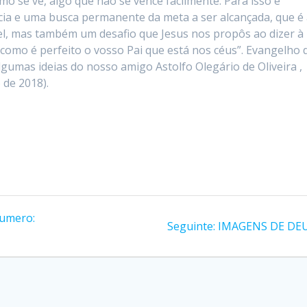
mo se vê, algo que não se vence facilmente. Para isso é
ância e uma busca permanente da meta a ser alcançada, que é
el, mas também um desafio que Jesus nos propôs ao dizer à
, como é perfeito o vosso Pai que está nos céus”. Evangelho 
lgumas ideias do nosso amigo Astolfo Olegário de Oliveira ,
 de 2018).
Numero:
Post
Seguinte:
IMAGENS DE DE
seguinte: