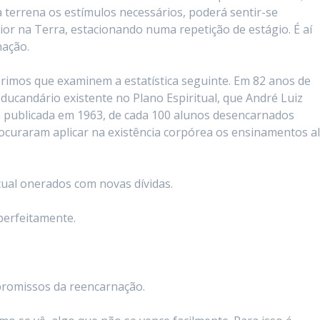
a terrena os estímulos necessários, poderá sentir-se
or na Terra, estacionando numa repetição de estágio. É aí
nação.
imos que examinem a estatística seguinte. Em 82 anos de
educandário existente no Plano Espiritual, que André Luiz
ra publicada em 1963, de cada 100 alunos desencarnados
ocuraram aplicar na existência corpórea os ensinamentos al
itual onerados com novas dívidas.
perfeitamente.
promissos da reencarnação.