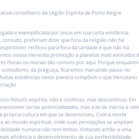
tual conselheiro da Legião Espírita de Porto Alegre
egada e exemplificada por Jesus em sua curta existência
, contudo, preferiam dizer que fora da religião não há
espiritismo retificou para fora da caridade é que não há
demos nossa merecida promoção a planetas mais evoluídos 
es físicas ou morais tão comuns por aqui. Porque enquanto
o comodismo, da preguiça, ficaremos marcando passo no
uitas existências neste planeta compõem o que Herculano
arnação.
so filósofo espírita, não é contínuo, mas descontínuo. Em
esenvolver certas potencialidades, mas a lei de inércia a ret
a própria cultura em que se desenvolveu. Com a morte
ssa ao mundo espiritual, onde suas percepções se ampliam
ibilidade humana não tem limites. Voltando então a uma
is eficiência o desenvolvimento de sua perfectibilidade,