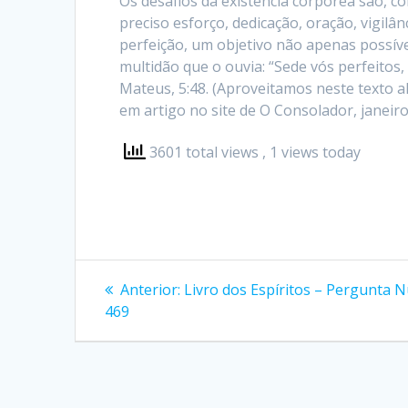
Os desafios da existência corpórea são, co
preciso esforço, dedicação, oração, vigil
perfeição, um objetivo não apenas possív
multidão que o ouvia: “Sede vós perfeitos
Mateus, 5:48. (Aproveitamos neste texto a
em artigo no site de O Consolador, janeiro
3601 total views
, 1 views today
Navegação
Post
Anterior:
Livro dos Espíritos – Pergunta 
anterior:
de
469
Post