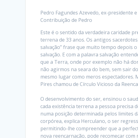
Pedro Fagundes Azevedo, ex-presidente e a
Contribuição de Pedro
Este é o sentido da verdadeira caridade pr
terrena de 33 anos. Os antigos sacerdotes
salvação” frase que muito tempo depois o 
salvação. E com a palavra salvação enten
que a Terra, onde por exemplo não há dor
não agirmos na seara do bem, sem sair d
mesmo lugar como meros espectadores. M
Pires chamou de Círculo Vicioso da Reenc
O desenvolvimento do ser, ensinou o saudo
cada existência terrena a pessoa precisa d
numa posição determinada pelos limites d
corpórea, explica Herculano, o ser regre
permitindo-lhe compreender que a perfect
nova reencarnação, pode recomeçar com ma