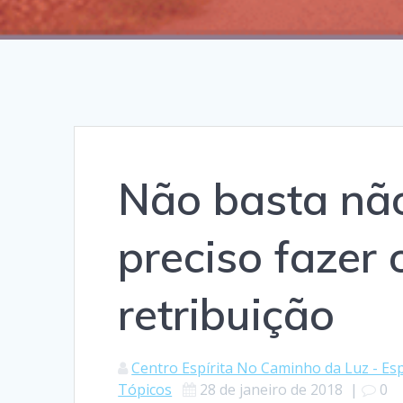
Não basta não
preciso fazer
retribuição
Centro Espírita No Caminho da Luz - Esp
Tópicos
28 de janeiro de 2018
|
0