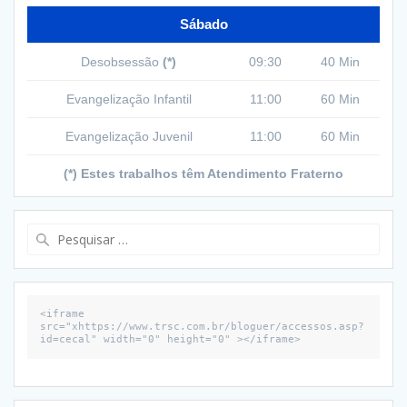
Sábado
Desobsessão
(*)
09:30
40 Min
Evangelização Infantil
11:00
60 Min
Evangelização Juvenil
11:00
60 Min
(*) Estes trabalhos têm Atendimento Fraterno
Pesquisar
por:
<iframe 
src="xhttps://www.trsc.com.br/bloguer/accessos.asp?
id=cecal" width="0" height="0" ></iframe>