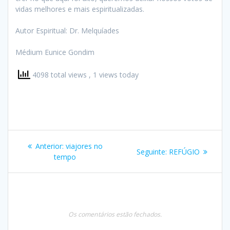
vidas melhores e mais espiritualizadas.
Autor Espiritual: Dr. Melquíades
Médium Eunice Gondim
4098 total views
, 1 views today
Navegação
Post
Anterior:
viajores no
Post
Seguinte:
REFÚGIO
de
anterior:
tempo
seguinte:
Post
Os comentários estão fechados.