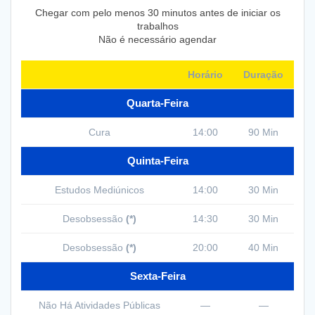
Chegar com pelo menos 30 minutos antes de iniciar os
trabalhos
Não é necessário agendar
Horário
Duração
Quarta-Feira
Cura
14:00
90 Min
Quinta-Feira
Estudos Mediúnicos
14:00
30 Min
Desobsessão
(*)
14:30
30 Min
Desobsessão
(*)
20:00
40 Min
Sexta-Feira
Não Há Atividades Públicas
—
—