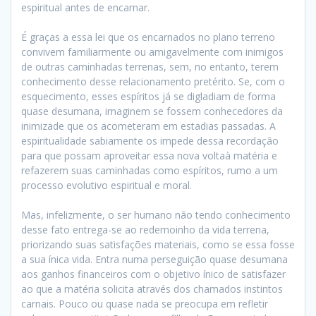
espiritual antes de encarnar.
É graças a essa lei que os encarnados no plano terreno
convivem familiarmente ou amigavelmente com inimigos
de outras caminhadas terrenas, sem, no entanto, terem
conhecimento desse relacionamento pretérito. Se, com o
esquecimento, esses espíritos já se digladiam de forma
quase desumana, imaginem se fossem conhecedores da
inimizade que os acometeram em estadias passadas. A
espiritualidade sabiamente os impede dessa recordação
para que possam aproveitar essa nova voltaà matéria e
refazerem suas caminhadas como espíritos, rumo a um
processo evolutivo espiritual e moral.
Mas, infelizmente, o ser humano não tendo conhecimento
desse fato entrega-se ao redemoinho da vida terrena,
priorizando suas satisfações materiais, como se essa fosse
a sua ínica vida. Entra numa perseguição quase desumana
aos ganhos financeiros com o objetivo ínico de satisfazer
ao que a matéria solicita através dos chamados instintos
carnais. Pouco ou quase nada se preocupa em refletir