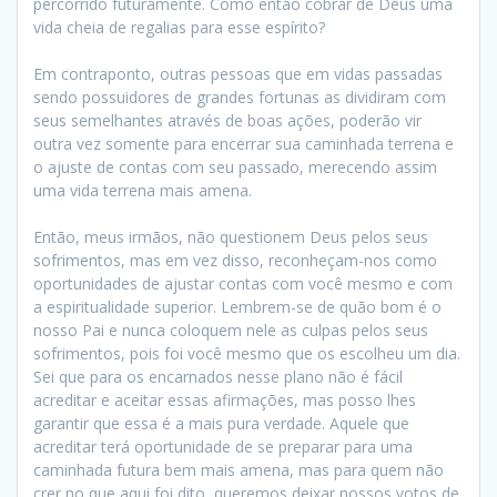
percorrido futuramente. Como então cobrar de Deus uma
vida cheia de regalias para esse espírito?
Em contraponto, outras pessoas que em vidas passadas
sendo possuidores de grandes fortunas as dividiram com
seus semelhantes através de boas ações, poderão vir
outra vez somente para encerrar sua caminhada terrena e
o ajuste de contas com seu passado, merecendo assim
uma vida terrena mais amena.
Então, meus irmãos, não questionem Deus pelos seus
sofrimentos, mas em vez disso, reconheçam-nos como
oportunidades de ajustar contas com você mesmo e com
a espiritualidade superior. Lembrem-se de quão bom é o
nosso Pai e nunca coloquem nele as culpas pelos seus
sofrimentos, pois foi você mesmo que os escolheu um dia.
Sei que para os encarnados nesse plano não é fácil
acreditar e aceitar essas afirmações, mas posso lhes
garantir que essa é a mais pura verdade. Aquele que
acreditar terá oportunidade de se preparar para uma
caminhada futura bem mais amena, mas para quem não
crer no que aqui foi dito, queremos deixar nossos votos de